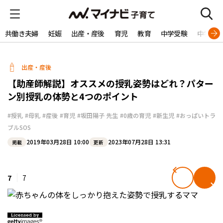
共働き夫婦
妊娠
出産・産後
育児
教育
中学受験
中学生
出産・産後
【助産師解説】オススメの授乳姿勢はどれ？パター
ン別授乳の体勢と4つのポイント
#授乳
#母乳
#産後
#育児
#坂田陽子 先生
#0歳の育児
#新生児
#おっぱいトラ
ブルSOS
2019年03月28日 10:00
2023年07月28日 13:31
掲載
更新
7
7