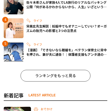
佐々木希さんが家族4人でLA旅行のリアルなパッキング
公開「何があるかわからないから、人生」いざというと
きの備えも
ライフ
宋美玄先生解説｜妊娠中でもオナニーしていい？オーガ
ズムの胎児への影響と3つの注意点
ライフ
【漫画】「できないなら離婚を」ベテラン保育士に背中
を押され、妻が夫に通告！｜保護者支援もアンタ達の仕
事でしょ？ #65
ランキングをもっと見る
新着記事
LATEST ARTICLE
おでかけ