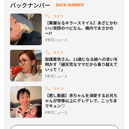
バックナンバー
BACK NUMBER
ライフ
【華麗なるキラースマイル】あざとかわ
いい笑顔のベビたん、機内でまさかの
～!?
育児ニュース
ライフ
加護亜依さん、12歳になる娘への思いを
明かす「破天荒なママだから乗り越えて
いって！」
育児ニュース
ライフ
【癒し動画】赤ちゃんを溺愛するお兄ち
ゃんが想像以上にデレデレで、こっちま
でキュン♡
育児ニュース