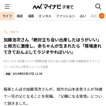
ライフ
美容
漫画
エンタメ
ファッション
占い
人間関係
ライフ
加藤浩次さん「絶対立ち会い出産したほうがいい」
と相方に激推し。赤ちゃんが生まれたら「現場連れ
てきておんぶしてラジオやればいい」
#エンタメ
#妊娠
#パパ
#西野未姫
#立ち会い出産
#夫婦
#加藤浩次
#ファミ
リー
#コラム
#育児ニュース
#出産
2024年05月27日 11:36
掲載
極楽とんぼの加藤浩次さんが、相方の山本圭壱さんが56歳
で一児の父となることを祝福。「父親になる覚悟」につい
て説きました。