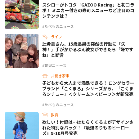
スシローがトヨタ「GAZOO Racing」と初コラ
ボ！ ミニカー付きの寿司メニューなど注目のコ
ンテンツは？
#たべものニュース
ライフ
辻希美さん、15歳長男の突然の行動に「失
神！」手がかかるぶん彼女ができたら「嫌です
ね」と断言
#育児ニュース
共働き家事
子どもから大人まで満足できる！ ロングセラー
ブランド「こくまろ」シリーズから、「こくま
ろシチュー」＜クリーム＞＜ビーフ＞が新発売
#たべものニュース
教育
欲しい！付録は…はたらくくるまがデザインさ
れた特別なバッグ！『最強のりものヒーロー
ズ』9-10月号発売