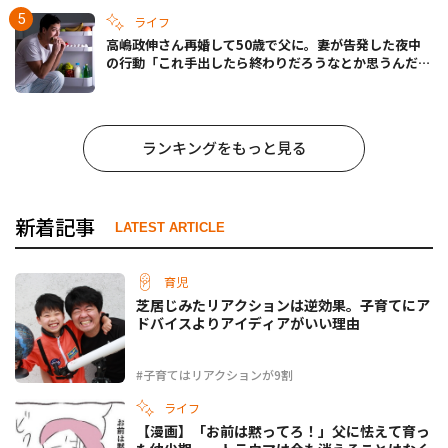
ライフ
高嶋政伸さん再婚して50歳で父に。妻が告発した夜中
の行動「これ手出したら終わりだろうなとか思うんだけ
ども……」
ランキングをもっと見る
新着記事
LATEST ARTICLE
育児
芝居じみたリアクションは逆効果。子育てにア
ドバイスよりアイディアがいい理由
#子育てはリアクションが9割
ライフ
【漫画】「お前は黙ってろ！」父に怯えて育っ