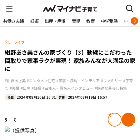
共働き夫婦
妊娠
出産・産後
育児
教育
中学受験
中学生
ライフ
紺野あさ美さんの家づくり【3】動線にこだわった
間取りで家事ラクが実現！ 家族みんなが大満足の家
に
#紺野あさ美
#エンタメ
#住宅
#家事・収納・インテリア
#ファミリー
#子育
て
#夫婦
#出産
#妊娠
#芸能人・著名人インタビュー
#快適な暮らし特集
2024年08月10日 10:31
2024年08月19日 16:57
掲載
更新
5
8