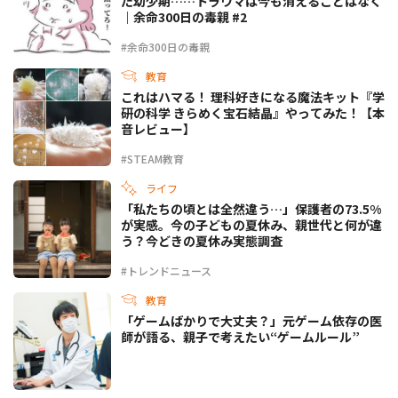
た幼少期……トラウマは今も消えることはなく
｜余命300日の毒親 #2
#余命300日の毒親
教育
これはハマる！ 理科好きになる魔法キット『学
研の科学 きらめく宝石結晶』やってみた！【本
音レビュー】
#STEAM教育
ライフ
「私たちの頃とは全然違う…」保護者の73.5%
が実感。今の子どもの夏休み、親世代と何が違
う？今どきの夏休み実態調査
#トレンドニュース
教育
「ゲームばかりで大丈夫？」元ゲーム依存の医
師が語る、親子で考えたい“ゲームルール”