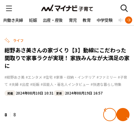
共働き夫婦
妊娠
出産・産後
育児
教育
中学受験
中学生
ライフ
紺野あさ美さんの家づくり【3】動線にこだわった
間取りで家事ラクが実現！ 家族みんなが大満足の家
に
#紺野あさ美
#エンタメ
#住宅
#家事・収納・インテリア
#ファミリー
#子育
て
#夫婦
#出産
#妊娠
#芸能人・著名人インタビュー
#快適な暮らし特集
2024年08月10日 10:31
2024年08月19日 16:57
掲載
更新
8
8