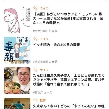
ライフ
【漫画】私がこいつのケアを？ モラハラに暴
力……大嫌いな父が余命1年と宣告される｜余
命300日の毒親 #1
#余命300日の毒親
ライフ
イッキ読み｜余命300日の毒親
#余命300日の毒親
ライフ
たんぽぽ白鳥久美子さん「土日どっか連れてく
だけでバテバテ」猛暑でエアコン故障、夏バテ
状態に「疲れて疲れて疲れ果てて…」
#育児ニュース
教育
失敗なんてない――子どもの「やってみたい」の種