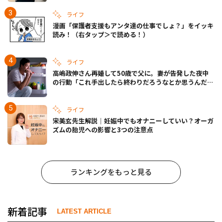
ライフ
漫画「保護者支援もアンタ達の仕事でしょ？」をイッキ
読み！（右タップ＞で読める！）
ライフ
高嶋政伸さん再婚して50歳で父に。妻が告発した夜中
の行動「これ手出したら終わりだろうなとか思うんだけ
ども……」
ライフ
宋美玄先生解説｜妊娠中でもオナニーしていい？オーガ
ズムの胎児への影響と3つの注意点
ランキングをもっと見る
新着記事
LATEST ARTICLE