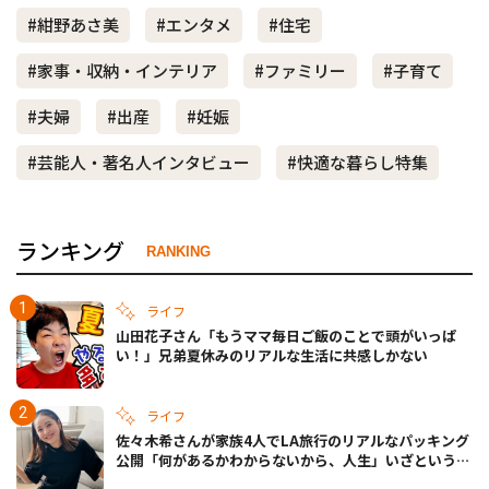
#紺野あさ美
#エンタメ
#住宅
#家事・収納・インテリア
#ファミリー
#子育て
#夫婦
#出産
#妊娠
#芸能人・著名人インタビュー
#快適な暮らし特集
ランキング
RANKING
ライフ
山田花子さん「もうママ毎日ご飯のことで頭がいっぱ
い！」兄弟夏休みのリアルな生活に共感しかない
ライフ
佐々木希さんが家族4人でLA旅行のリアルなパッキング
公開「何があるかわからないから、人生」いざというと
きの備えも