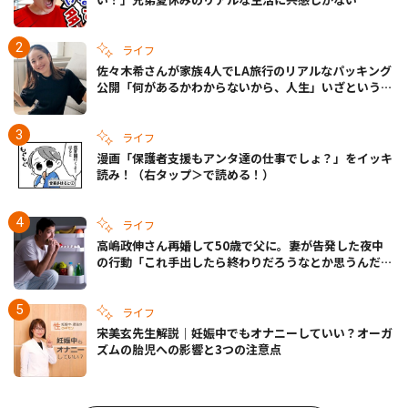
ライフ
佐々木希さんが家族4人でLA旅行のリアルなパッキング
公開「何があるかわからないから、人生」いざというと
きの備えも
ライフ
漫画「保護者支援もアンタ達の仕事でしょ？」をイッキ
読み！（右タップ＞で読める！）
ライフ
高嶋政伸さん再婚して50歳で父に。妻が告発した夜中
の行動「これ手出したら終わりだろうなとか思うんだけ
ども……」
ライフ
宋美玄先生解説｜妊娠中でもオナニーしていい？オーガ
ズムの胎児への影響と3つの注意点