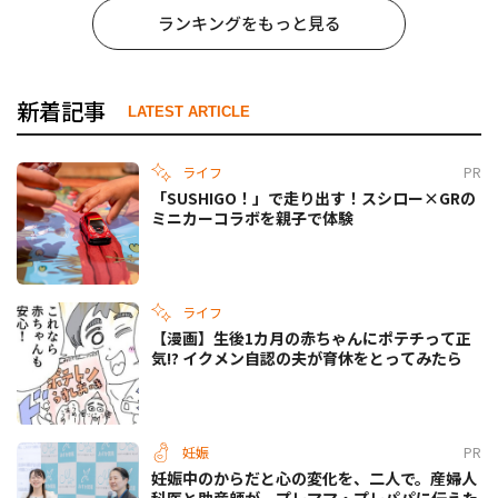
ランキングをもっと見る
新着記事
LATEST ARTICLE
ライフ
PR
「SUSHIGO！」で走り出す！スシロー×GRの
ミニカーコラボを親子で体験
ライフ
【漫画】生後1カ月の赤ちゃんにポテチって正
気!? イクメン自認の夫が育休をとってみたら
妊娠
PR
妊娠中のからだと心の変化を、二人で。産婦人