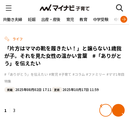
共働き夫婦
妊娠
出産・産後
育児
教育
中学受験
中学生
ライフ
「片方はママの靴を履きたい！」と譲らない1歳我
が子。それを見た女性の温かい言葉 #「ありがと
う」を伝えたい
#「ありがとう」を伝えたい
#育児
#子育て
#コラム
#ファミリー
#ママ1年目
特集
2025年08月02日 17:11
2025年10月17日 11:59
掲載
更新
1
3