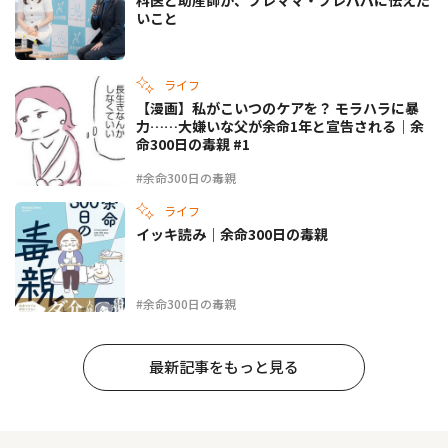
科医と助産師が、プレママ・プレパパに伝えた
いこと
ライフ
【漫画】私がこいつのケアを？ モラハラに暴
力……大嫌いな父が余命1年と宣告される｜余
命300日の毒親 #1
#余命300日の毒親
ライフ
イッキ読み｜余命300日の毒親
#余命300日の毒親
最新記事をもっと見る