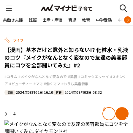
共働き夫婦
妊娠
出産・産後
育児
教育
中学受験
中学生
ライフ
【漫画】基本だけど意外と知らない!? 化粧水・乳液
のコツ『メイクがなんとなく変なので友達の美容部
員にコツを全部聞いてみた』#2
#コラム
#メイクがなんとなく変なので
#美容
#コミックエッセイ
#スキンケ
ア
#ビューティー
#ママ
#働くママ
#おうち美容特集
2024年08月02日 16:10
2024年09月03日 08:32
掲載
更新
3
4