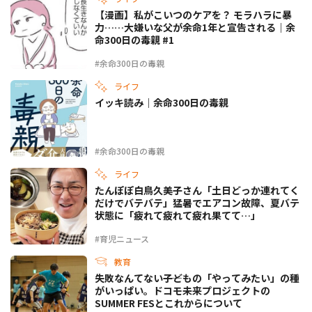
【漫画】私がこいつのケアを？ モラハラに暴
力……大嫌いな父が余命1年と宣告される｜余
命300日の毒親 #1
#余命300日の毒親
ライフ
イッキ読み｜余命300日の毒親
#余命300日の毒親
ライフ
たんぽぽ白鳥久美子さん「土日どっか連れてく
だけでバテバテ」猛暑でエアコン故障、夏バテ
状態に「疲れて疲れて疲れ果てて…」
#育児ニュース
教育
失敗なんてない――子どもの「やってみたい」の種
がいっぱい。ドコモ未来プロジェクトの
SUMMER FESとこれからについて