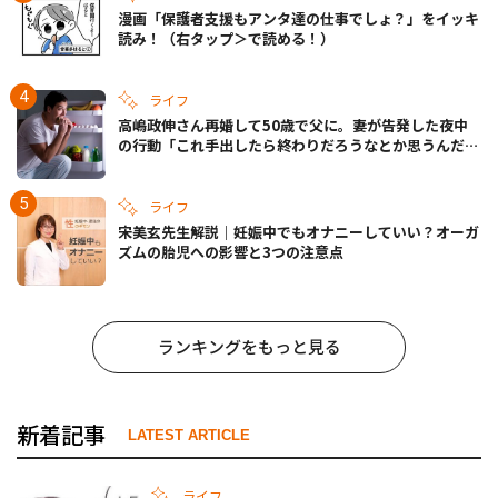
漫画「保護者支援もアンタ達の仕事でしょ？」をイッキ
読み！（右タップ＞で読める！）
ライフ
高嶋政伸さん再婚して50歳で父に。妻が告発した夜中
の行動「これ手出したら終わりだろうなとか思うんだけ
ども……」
ライフ
宋美玄先生解説｜妊娠中でもオナニーしていい？オーガ
ズムの胎児への影響と3つの注意点
ランキングをもっと見る
新着記事
LATEST ARTICLE
ライフ