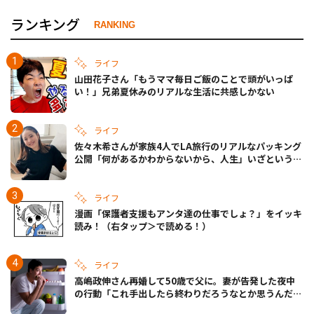
ランキング
RANKING
ライフ
山田花子さん「もうママ毎日ご飯のことで頭がいっぱ
い！」兄弟夏休みのリアルな生活に共感しかない
ライフ
佐々木希さんが家族4人でLA旅行のリアルなパッキング
公開「何があるかわからないから、人生」いざというと
きの備えも
ライフ
漫画「保護者支援もアンタ達の仕事でしょ？」をイッキ
読み！（右タップ＞で読める！）
ライフ
高嶋政伸さん再婚して50歳で父に。妻が告発した夜中
の行動「これ手出したら終わりだろうなとか思うんだけ
ども……」