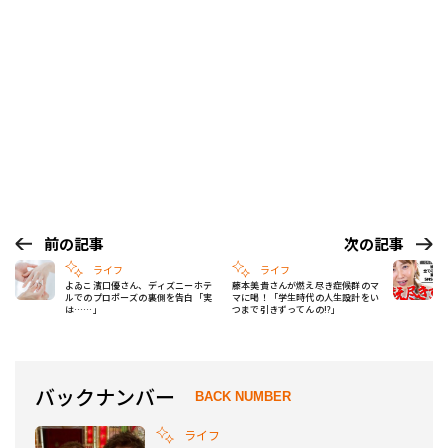
前の記事
次の記事
ライフ
ライフ
よゐこ濱口優さん、ディズニーホテ
藤本美貴さんが燃え尽き症候群のマ
ルでのプロポーズの裏側を告白「実
マに喝！「学生時代の人生設計をい
は……」
つまで引きずってんの!?」
バックナンバー
BACK NUMBER
ライフ