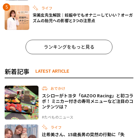
ライフ
宋美玄先生解説｜妊娠中でもオナニーしていい？オーガ
ズムの胎児への影響と3つの注意点
ランキングをもっと見る
新着記事
LATEST ARTICLE
おでかけ
スシローがトヨタ「GAZOO Racing」と初コラ
ボ！ ミニカー付きの寿司メニューなど注目のコ
ンテンツは？
#たべものニュース
ライフ
辻希美さん、15歳長男の突然の行動に「失