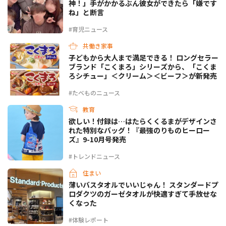
神！」手がかかるぶん彼女ができたら「嫌です
ね」と断言
#育児ニュース
共働き家事
子どもから大人まで満足できる！ ロングセラー
ブランド「こくまろ」シリーズから、「こくま
ろシチュー」＜クリーム＞＜ビーフ＞が新発売
#たべものニュース
教育
欲しい！付録は…はたらくくるまがデザインさ
れた特別なバッグ！『最強のりものヒーロー
ズ』9-10月号発売
#トレンドニュース
住まい
薄いバスタオルでいいじゃん！ スタンダードプ
ロダクツのガーゼタオルが快適すぎて手放せな
くなった
#体験レポート