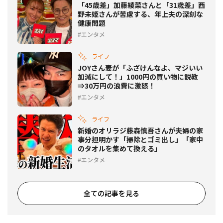
「45歳差」加藤綾菜さんと「31歳差」西
野未姫さんが苦慮する、年上夫の深刻な
健康問題
エンタメ
ライフ
JOYさん妻が「ふざけんなよ、マジいい
加減にして！」1000円の買い物に説教
⇒30万円の浪費に激怒！
エンタメ
ライフ
新婚のオリラジ藤森慎吾さんが夫婦の家
事分担明かす「掃除とゴミ出し」「家中
のタオルを集めて換える」
エンタメ
全ての記事を見る