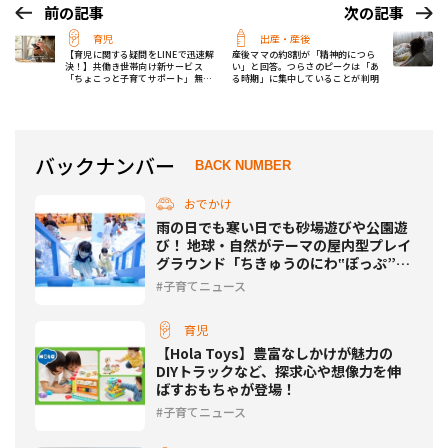
前の記事
次の記事
育児
出産・産後
【育児に関する疑問をLINEで迅速解
産後ママの約8割が「精神的につら
決！】共働き世帯向け新サービス
い」と回答。つらさのピークは「あ
「ちょこっと子育てサポート」無料
る時期」に集中していることが判明
トライアル開始
バックナンバー
BACK NUMBER
おでかけ
雨の日でも寒い日でも砂場遊びや公園遊
び！ 地球・自然がテーマの屋内型プレイ
グラウンド「ちきゅうのにわ‟ぽっぷ”」
が東北初進出！
子育てニュース
育児
【Hola Toys】豊富なしかけが魅力の
DIYトラックなど、探求心や想像力を伸
ばすおもちゃが登場！
子育てニュース