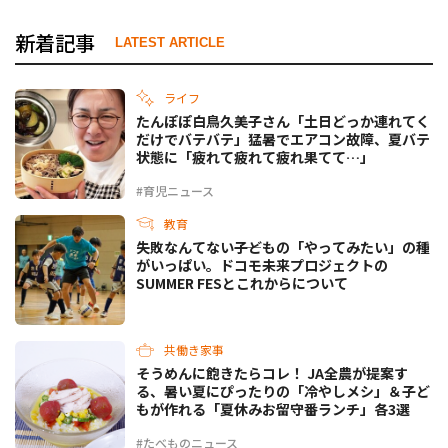
新着記事
LATEST ARTICLE
ライフ
たんぽぽ白鳥久美子さん「土日どっか連れてく
だけでバテバテ」猛暑でエアコン故障、夏バテ
状態に「疲れて疲れて疲れ果てて…」
#育児ニュース
教育
失敗なんてない――子どもの「やってみたい」の種
がいっぱい。ドコモ未来プロジェクトの
SUMMER FESとこれからについて
共働き家事
そうめんに飽きたらコレ！ JA全農が提案す
る、暑い夏にぴったりの「冷やしメシ」＆子ど
もが作れる「夏休みお留守番ランチ」各3選
#たべものニュース