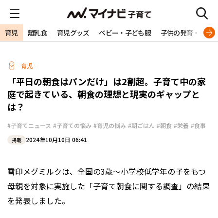
育児
離乳食
育児グッズ
ベビー・子ども服
子供の発育・発達
育児
「平日の朝食はパンだけ」は2割超。子育て中の家
庭で起きている、朝食の理想と現実のギャップと
は？
#子育てニュース
#子育ての悩み
#育児の悩み
#朝ごはん
#朝食
#栄養
#食事
2024年10月10日 06:41
掲載
雪印メグミルクは、全国の3歳～小学校低学年の子をもつ
母親を対象に実施した「子育て朝食に関する調査」の結果
を発表しました。