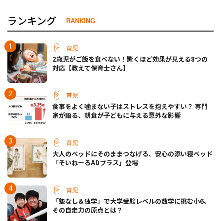
ランキング
RANKING
育児
2歳児がご飯を食べない！驚くほど効果が見える8つの
対応【教えて保育士さん】
育児
食事をよく噛まない子はストレスを抱えやすい？ 専門
家が語る、朝食が子どもに与える意外な影響
育児
大人のベッドにそのままつなげる、安心の添い寝ベッド
「そいねーるADプラス」登場
育児
「塾なし＆独学」で大学受験レベルの数学に挑む小6。
その自走力の原点とは？