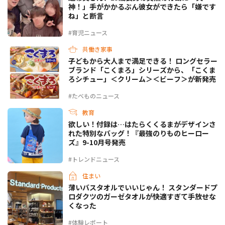
神！」手がかかるぶん彼女ができたら「嫌です
ね」と断言
#育児ニュース
共働き家事
子どもから大人まで満足できる！ ロングセラー
ブランド「こくまろ」シリーズから、「こくま
ろシチュー」＜クリーム＞＜ビーフ＞が新発売
#たべものニュース
教育
欲しい！付録は…はたらくくるまがデザインさ
れた特別なバッグ！『最強のりものヒーロー
ズ』9-10月号発売
#トレンドニュース
住まい
薄いバスタオルでいいじゃん！ スタンダードプ
ロダクツのガーゼタオルが快適すぎて手放せな
くなった
#体験レポート