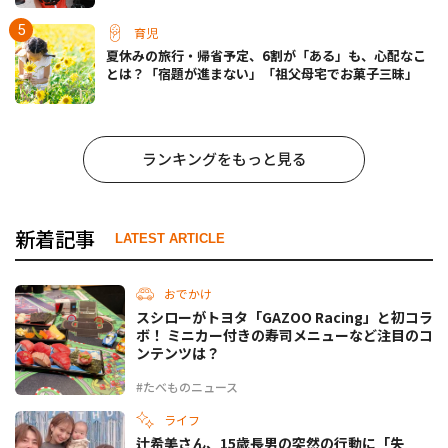
育児
夏休みの旅行・帰省予定、6割が「ある」も、心配なこ
とは？「宿題が進まない」「祖父母宅でお菓子三昧」
ランキングをもっと見る
新着記事
LATEST ARTICLE
おでかけ
スシローがトヨタ「GAZOO Racing」と初コラ
ボ！ ミニカー付きの寿司メニューなど注目のコ
ンテンツは？
#たべものニュース
ライフ
辻希美さん、15歳長男の突然の行動に「失