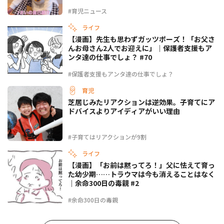
#育児ニュース
ライフ
【漫画】先生も思わずガッツポーズ！「お父さ
んお母さん2人でお迎えに」｜保護者支援もア
ンタ達の仕事でしょ？ #70
#保護者支援もアンタ達の仕事でしょ？
育児
芝居じみたリアクションは逆効果。子育てにア
ドバイスよりアイディアがいい理由
#子育てはリアクションが9割
ライフ
【漫画】「お前は黙ってろ！」父に怯えて育っ
た幼少期……トラウマは今も消えることはなく
｜余命300日の毒親 #2
#余命300日の毒親