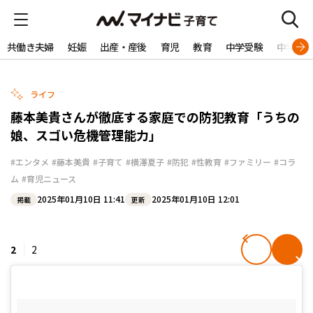
共働き夫婦
妊娠
出産・産後
育児
教育
中学受験
中学生
ライフ
藤本美貴さんが徹底する家庭での防犯教育「うちの
娘、スゴい危機管理能力」
#エンタメ
#藤本美貴
#子育て
#横澤夏子
#防犯
#性教育
#ファミリー
#コラ
ム
#育児ニュース
2025年01月10日 11:41
2025年01月10日 12:01
掲載
更新
2
2