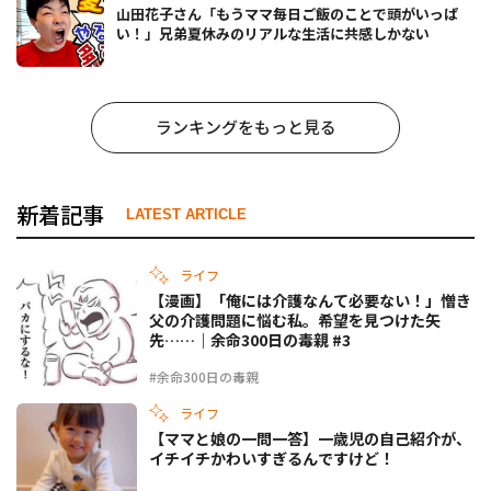
山田花子さん「もうママ毎日ご飯のことで頭がいっぱ
い！」兄弟夏休みのリアルな生活に共感しかない
ランキングをもっと見る
新着記事
LATEST ARTICLE
ライフ
【漫画】「俺には介護なんて必要ない！」憎き
父の介護問題に悩む私。希望を見つけた矢
先……｜余命300日の毒親 #3
#余命300日の毒親
ライフ
【ママと娘の一問一答】一歳児の自己紹介が、
イチイチかわいすぎるんですけど！