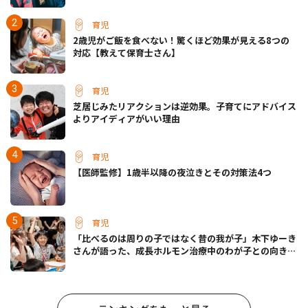
育児
2歳児がご飯を食べない！驚くほど効果が見える8つの
対応【教えて保育士さん】
育児
芝居じみたリアクションは逆効果。子育てにアドバイス
よりアイディアがいい理由
育児
【医師監修】1歳半以降の夜泣きとその対策法4つ
育児
「比べるのは周りの子ではなく昔の我が子」木下ゆーき
さんが語った、成長ホルモン治療中のわが子との向き合
い方