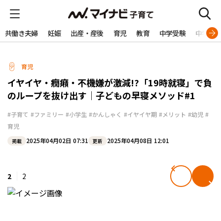
共働き夫婦
妊娠
出産・産後
育児
教育
中学受験
中学生
育児
イヤイヤ・癇癪・不機嫌が激減!?「19時就寝」で負
のループを抜け出す｜子どもの早寝メソッド#1
#子育て
#ファミリー
#小学生
#かんしゃく
#イヤイヤ期
#メリット
#幼児
#
育児
2025年04月02日 07:31
2025年04月08日 12:01
掲載
更新
2
2