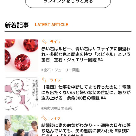
ランキングをもっと見る
新着記事
LATEST ARTICLE
ライフ
赤い石はルビー、青い石はサファイアに間違わ
れ…多彩な色と歴史を持つ「スピネル」という
宝石｜宝石・ジュエリー図鑑 #4
#宝石・ジュエリー図鑑
ライフ
【漫画】仕事を中断してまで行ったのに！電話
にも出たくないほど嫌いな父の世話に、怒りが
込み上げる｜余命300日の毒親 #4
#余命300日の毒親
ライフ
結婚後に妻の病気がわかり……通院の日々に落
ち込んでいても、夫の態度に救われた #家族に
伝えたい「ありがとう」