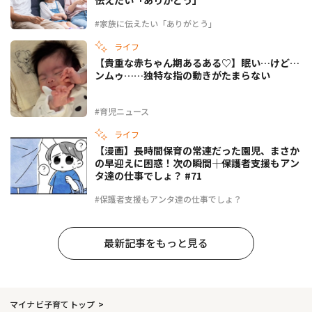
#家族に伝えたい「ありがとう」
ライフ
【貴重な赤ちゃん期あるある♡】眠い…けど…
ンムゥ……独特な指の動きがたまらない
#育児ニュース
ライフ
【漫画】長時間保育の常連だった園児、まさか
の早迎えに困惑！次の瞬間――｜保護者支援もアン
タ達の仕事でしょ？ #71
#保護者支援もアンタ達の仕事でしょ？
最新記事をもっと見る
マイナビ子育てトップ