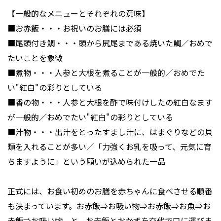
【一般的なメニューとそれぞれの意味】
■お赤飯・・・お祝いのお膳には必須
■尾頭付き鯛・・・頭から尻尾まである焼いた鯛／おめで
たいことを象徴
■煮物・・・人参と大根を煮ることが一般的／おめでた
い"紅白"の彩りとしている
■香の物・・・人参と大根を酢で味付けしたの紅白なます
が一般的／おめでたい"紅白"の彩りとしている
■汁物・・・出汁をとったすまし汁に、はまぐりなどの貝
類を入れることが多い／「力強くお乳を吸って、元気に育
ちますように」という願いが込められた一品
正式には、お食い初めのお膳を赤ちゃんに食べさせる順番
も決まっています。お赤飯⇒お吸い物⇒お赤飯⇒お魚⇒お
赤飯⇒お吸い物、と、お赤飯とおかずを交代で口に運びま