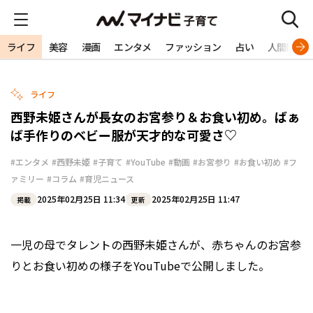
ライフ
美容
漫画
エンタメ
ファッション
占い
人間関係
ライフ
西野未姫さんが長女のお宮参り＆お食い初め。ばぁ
ば手作りのベビー服が天才的な可愛さ♡
#エンタメ
#西野未姫
#子育て
#YouTube
#動画
#お宮参り
#お食い初め
#フ
ァミリー
#コラム
#育児ニュース
2025年02月25日 11:34
2025年02月25日 11:47
掲載
更新
一児の母でタレントの西野未姫さんが、赤ちゃんのお宮参
りとお食い初めの様子をYouTubeで公開しました。