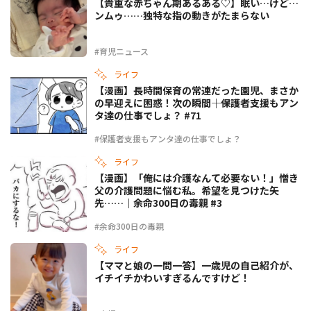
【貴重な赤ちゃん期あるある♡】眠い…けど…
ンムゥ……独特な指の動きがたまらない
#育児ニュース
ライフ
【漫画】長時間保育の常連だった園児、まさか
の早迎えに困惑！次の瞬間――｜保護者支援もアン
タ達の仕事でしょ？ #71
#保護者支援もアンタ達の仕事でしょ？
ライフ
【漫画】「俺には介護なんて必要ない！」憎き
父の介護問題に悩む私。希望を見つけた矢
先……｜余命300日の毒親 #3
#余命300日の毒親
ライフ
【ママと娘の一問一答】一歳児の自己紹介が、
イチイチかわいすぎるんですけど！