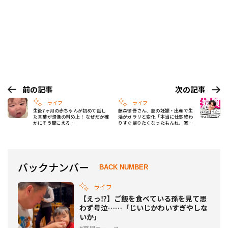
前の記事
次の記事
ライフ
ライフ
生後7ヶ月の赤ちゃんが初めて話し
藤森慎吾さん、妻の妊娠・出産で生
た言葉が想像の斜め上！ なぜだか確
活がガラリと変化「本当に仕事終わ
かにそう聞こえる…
りすぐ帰りたくなったもんね、家
に」
バックナンバー
BACK NUMBER
ライフ
【えっ⁉】ご飯を食べている孫を見て思
わず号泣……「じいじかわいすぎやしな
いか」