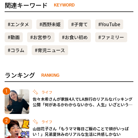
関連キーワード
KEYWORD
#エンタメ
#西野未姫
#子育て
#YouTube
#動画
#お宮参り
#お食い初め
#ファミリー
#コラム
#育児ニュース
ランキング
RANKING
ライフ
佐々木希さんが家族4人でLA旅行のリアルなパッキング
公開「何があるかわからないから、人生」いざというと
きの備えも
ライフ
山田花子さん「もうママ毎日ご飯のことで頭がいっぱ
い！」兄弟夏休みのリアルな生活に共感しかない