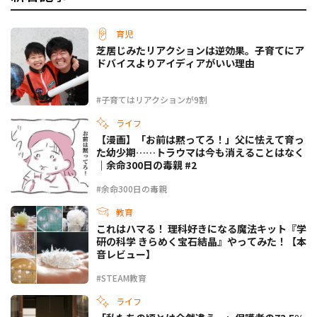
育児
芝居じみたリアクションは逆効果。子育てにア
ドバイスよりアイディアがいい理由
#子育てはリアクションが9割
ライフ
【漫画】「お前は黙ってろ！」父に怯えて育っ
た幼少期……トラウマは今も消えることはなく
｜余命300日の毒親 #2
#余命300日の毒親
教育
これはハマる！ 理科好きになる魔法キット『学
研の科学 きらめく宝石結晶』やってみた！【本
音レビュー】
#STEAM教育
ライフ