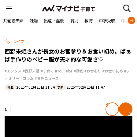
共働き夫婦
妊娠
出産・産後
育児
教育
中学受験
中学生
ライフ
西野未姫さんが長女のお宮参り＆お食い初め。ばぁ
ば手作りのベビー服が天才的な可愛さ♡
#エンタメ
#西野未姫
#子育て
#YouTube
#動画
#お宮参り
#お食い初め
#フ
ァミリー
#コラム
#育児ニュース
2025年02月25日 11:34
2025年02月25日 11:47
掲載
更新
1
1