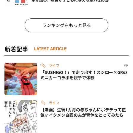
ランキングをもっと見る
新着記事
LATEST ARTICLE
ライフ
PR
「SUSHIGO！」で走り出す！スシロー×GRの
ミニカーコラボを親子で体験
ライフ
【漫画】生後1カ月の赤ちゃんにポテチって正
気!? イクメン自認の夫が育休をとってみたら