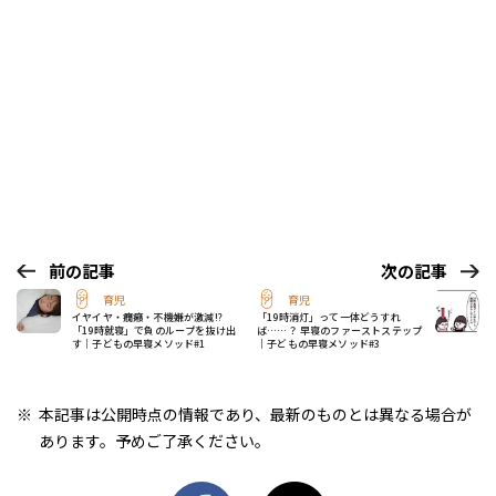
前の記事
次の記事
育児
育児
イヤイヤ・癇癪・不機嫌が激減!?
「19時消灯」って一体どうすれ
「19時就寝」で負のループを抜け出
ば……？ 早寝のファーストステップ
す｜子どもの早寝メソッド#1
｜子どもの早寝メソッド#3
本記事は公開時点の情報であり、最新のものとは異なる場合が
あります。予めご了承ください。