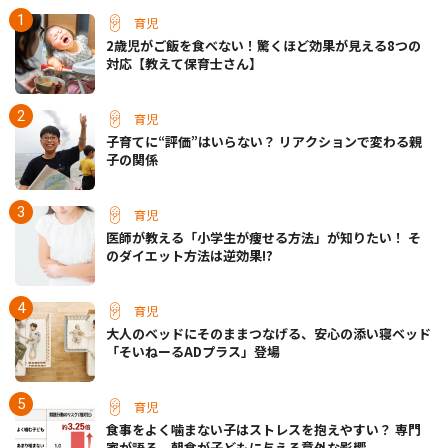
育児
2歳児がご飯を食べない！驚くほど効果が見える8つの
対応【教えて保育士さん】
育児
子育てに“評価”はいらない？ リアクションで変わる親
子の関係
育児
医師が教える「小学生が痩せる方法」が知りたい！ そ
のダイエット方法は逆効果!?
育児
大人のベッドにそのままつなげる、安心の添い寝ベッド
「そいねーるADプラス」登場
育児
食事をよく噛まない子はストレスを抱えやすい？ 専門
家が語る、朝食が子どもに与える意外な影響