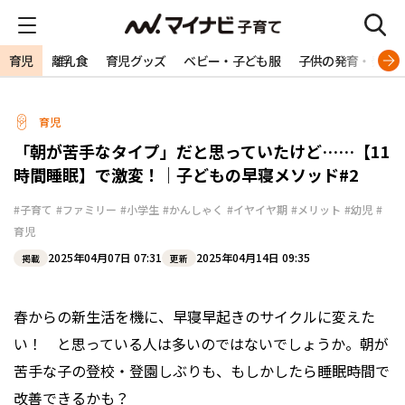
育児
離乳食
育児グッズ
ベビー・子ども服
子供の発育・発達
育児
「朝が苦手なタイプ」だと思っていたけど……【11
時間睡眠】で激変！｜子どもの早寝メソッド#2
#子育て
#ファミリー
#小学生
#かんしゃく
#イヤイヤ期
#メリット
#幼児
#
育児
2025年04月07日 07:31
2025年04月14日 09:35
掲載
更新
春からの新生活を機に、早寝早起きのサイクルに変えた
い！ と思っている人は多いのではないでしょうか。朝が
苦手な子の登校・登園しぶりも、もしかしたら睡眠時間で
改善できるかも？