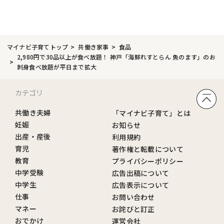
マイナビ子育てトップ
共働き家事
食品
2,980円で30品以上が食べ放題！ 神戸「海鮮れすとらん 魚のます」のお
刺身食べ放題が平日まで拡大
カテゴリ
共働き夫婦
「マイナビ子育て」とは
妊娠
お知らせ
出産・産後
利用規約
育児
著作権と転載について
教育
プライバシーポリシー
中学受験
広告出稿について
中学生
広告表示について
仕事
お問い合わせ
マネー
お詫びと訂正
おでかけ
運営会社