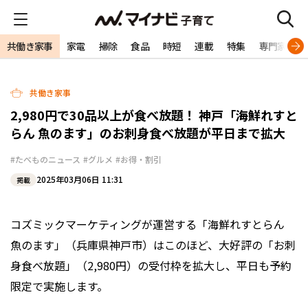
共働き家事
家電
掃除
食品
時短
連載
特集
専門家
共働き家事
2,980円で30品以上が食べ放題！ 神戸「海鮮れすと
らん 魚のます」のお刺身食べ放題が平日まで拡大
#たべものニュース
#グルメ
#お得・割引
2025年03月06日 11:31
掲載
コズミックマーケティングが運営する「海鮮れすとらん
魚のます」（兵庫県神戸市）はこのほど、大好評の「お刺
身食べ放題」（2,980円）の受付枠を拡大し、平日も予約
限定で実施します。