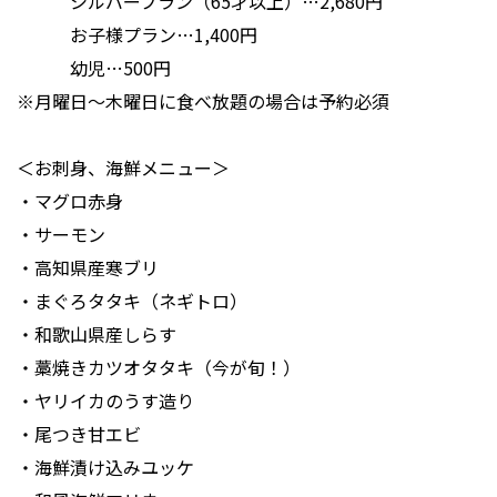
シルバープラン（65才以上）…2,680円
お子様プラン…1,400円
幼児…500円
※月曜日～木曜日に食べ放題の場合は予約必須
＜お刺身、海鮮メニュー＞
・マグロ赤身
・サーモン
・高知県産寒ブリ
・まぐろタタキ（ネギトロ）
・和歌山県産しらす
・藁焼きカツオタタキ（今が旬！）
・ヤリイカのうす造り
・尾つき甘エビ
・海鮮漬け込みユッケ