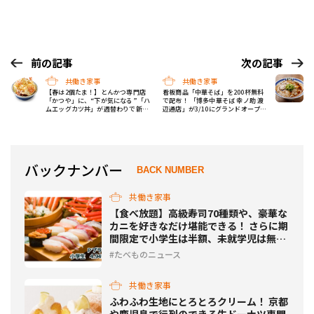
前の記事
次の記事
共働き家事
共働き家事
【春は2個たま！】とんかつ専⾨店
看板商品「中華そば」を200杯無料
「かつや」に、“下が気になる”「ハ
で配布！ 「博多中華そば 幸ノ助 渡
ムエッグカツ丼」が週替わりで新登
辺通店」が3/10にグランドオープン
場！
イベントを開催
バックナンバー
BACK NUMBER
共働き家事
【食べ放題】高級寿司70種類や、豪華な
カニを好きなだけ堪能できる！ さらに期
間限定で小学生は半額、未就学児は無料
で超お得！
たべものニュース
共働き家事
ふわふわ生地にとろとろクリーム！ 京都
や鹿児島で行列のできる生ドーナツ専門