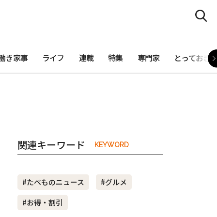
働き家事
ライフ
連載
特集
専門家
とっておき
関連キーワード
KEYWORD
#たべものニュース
#グルメ
#お得・割引