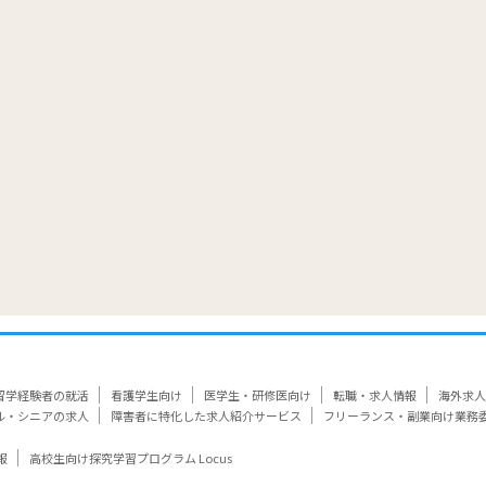
覧
留学経験者の就活
看護学生向け
医学生・研修医向け
転職・求人情報
海外求人
ル・シニアの求人
障害者に特化した求人紹介サービス
フリーランス・副業向け業務
報
高校生向け探究学習プログラム Locus