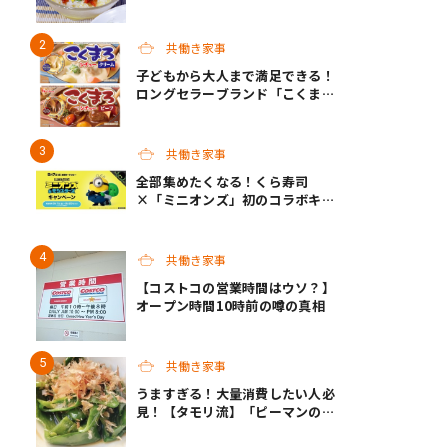
の「冷やしメシ」＆子どもが作れ
る「夏休みお留守番ランチ」各3
選
共働き家事
子どもから大人まで満足できる！
ロングセラーブランド「こくま
ろ」シリーズから、「こくまろシ
チュー」＜クリーム＞＜ビーフ＞
が新発売
共働き家事
全部集めたくなる！くら寿司
×「ミニオンズ」初のコラボキャ
ンペーン開催！
共働き家事
【コストコの営業時間はウソ？】
オープン時間10時前の噂の真相
共働き家事
うますぎる！大量消費したい人必
見！【タモリ流】「ピーマンの焼
きびたし」