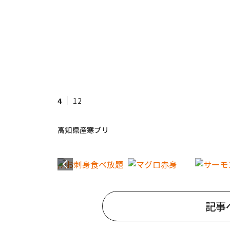
4
12
高知県産寒ブリ
記事