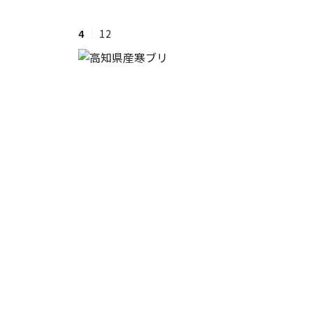
4
12
#ワンオペ育児
#コミックエッセイ
#渡邊大地の令和的ワーパパ道
#ベ