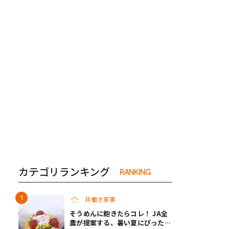
き夫婦
#産休
#育休
カテゴリランキング
RANKING
共働き家事
そうめんに飽きたらコレ！ JA全
農が提案する、暑い夏にぴったり