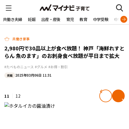
共働き夫婦
妊娠
出産・産後
育児
教育
中学受験
中学生
共働き家事
2,980円で30品以上が食べ放題！ 神戸「海鮮れすと
らん 魚のます」のお刺身食べ放題が平日まで拡大
#たべものニュース
#グルメ
#お得・割引
2025年03月06日 11:31
掲載
11
12