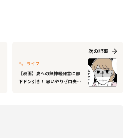
次の記事
ライフ
【漫画】妻への無神経発言に部
下ドン引き！ 思いやりゼロ夫に
「離婚されますよ」｜私の夫は
感情ケチ #18