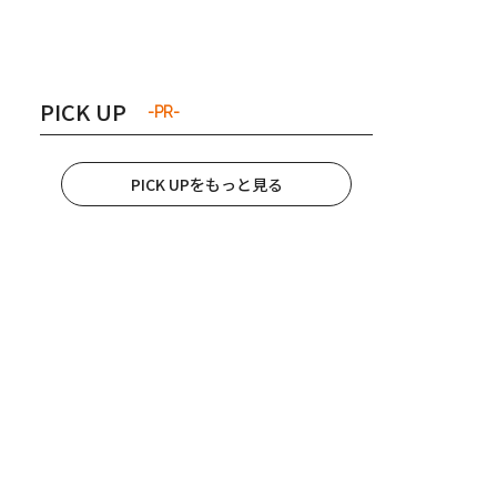
き夫婦
#産休
#育休
PICK UP
-PR-
PICK UPをもっと見る