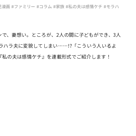
児漫画
#ファミリー
#コラム
#家族
#私の夫は感情ケチ
#モラハ
#共働き夫婦のセブンルール
#共働
で、妻想い。ところが、2人の間に子どもができ、3人
ビーニュース
#マタニティニュース
ラハラ夫に変貌してしまい……!?「こういう人いるよ
『私の夫は感情ケチ』を連載形式でご紹介します！