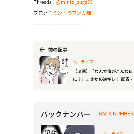
Threads：
@minto_suga22
ブログ：
ミントのマンガ畑
---------------------------
前の記事
ライフ
【漫画】「なんで俺がこんな目
に？」まさかの逆ギレ！ 反省ゼ
ロ夫の驚きの行動とは？｜私の
夫は感情ケチ #16
バックナンバー
BACK NUMBER
ライフ