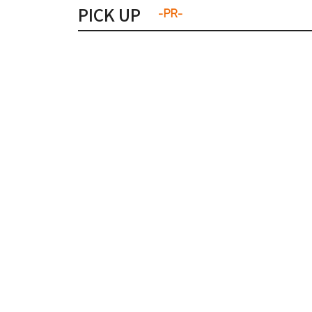
PICK UP
-PR-