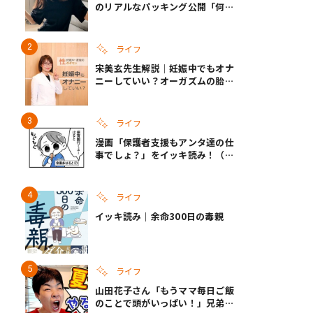
のリアルなパッキング公開「何が
あるかわからないから、人生」い
ざというときの備えも
ライフ
宋美玄先生解説｜妊娠中でもオナ
ニーしていい？オーガズムの胎児
への影響と3つの注意点
ライフ
漫画「保護者支援もアンタ達の仕
事でしょ？」をイッキ読み！（右
タップ＞で読める！）
ライフ
イッキ読み｜余命300日の毒親
ライフ
山田花子さん「もうママ毎日ご飯
のことで頭がいっぱい！」兄弟夏