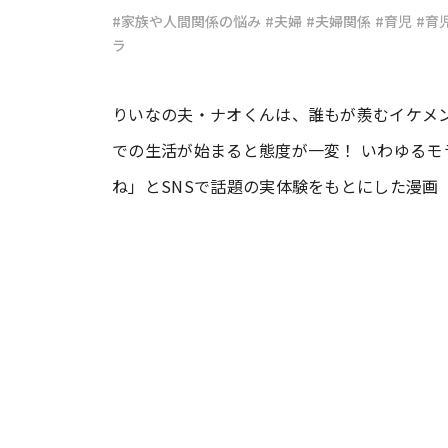
#家族や人間関係の悩み
#夫婦
#夫婦関係
#育児
#育
ラ
#ワンオペ育児
#コミックエッセイ
りいなの夫・ナオくんは、誰もが羨むイケメン
#渡邊大地の令和的ワーパパ道
#ベ
での生活が始まると態度が一変！ いわゆるモ
ね」とSNSで話題の実体験をもとにした漫画