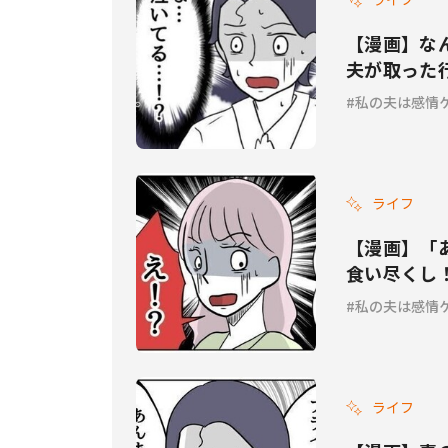
【漫画】な
夫が取った行
私の夫は感情
ライフ
【漫画】「
食い尽くし
ケチ #14
私の夫は感情
ライフ