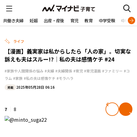
共働き夫婦
妊娠
出産・産後
育児
教育
中学受験
中学生
ライフ
【漫画】義実家は私からしたら「人の家」。切実な
訴えも夫はスルー!?｜私の夫は感情ケチ #24
#家族や人間関係の悩み
#夫婦
#夫婦関係
#育児
#育児漫画
#ファミリー
#コ
ラム
#家族
#私の夫は感情ケチ
#モラハラ
2025年05月28日 06:16
掲載
7
8