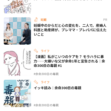
妊娠
PR
妊娠中のからだと心の変化を、二人で。産婦人
科医と助産師が、プレママ・プレパパに伝えた
いこと
ライフ
【漫画】私がこいつのケアを？ モラハラに暴
力……大嫌いな父が余命1年と宣告される｜余
命300日の毒親 #1
#余命300日の毒親
ライフ
イッキ読み｜余命300日の毒親
#余命300日の毒親