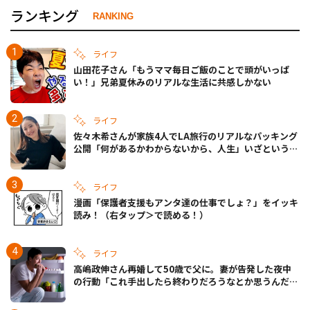
ランキング
RANKING
ライフ
山田花子さん「もうママ毎日ご飯のことで頭がいっぱ
い！」兄弟夏休みのリアルな生活に共感しかない
ライフ
佐々木希さんが家族4人でLA旅行のリアルなパッキング
公開「何があるかわからないから、人生」いざというと
きの備えも
ライフ
漫画「保護者支援もアンタ達の仕事でしょ？」をイッキ
読み！（右タップ＞で読める！）
ライフ
高嶋政伸さん再婚して50歳で父に。妻が告発した夜中
の行動「これ手出したら終わりだろうなとか思うんだけ
ども……」