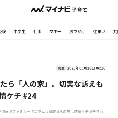
受験
中学生
仕事
マネー
おでかけ
住まい
共
2025年05月28日 06:16
掲載
たら「人の家」。切実な訴えも
ケチ #24
児漫画
#ファミリー
#コラム
#家族
#私の夫は感情ケチ
#モラハ