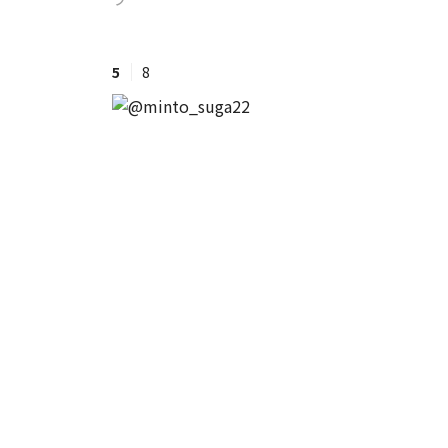
#ワンオペ育児
#コミックエッセイ
5
8
#渡邊大地の令和的ワーパパ道
#ベ