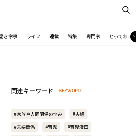
働き家事
ライフ
連載
特集
専門家
とっておき
関連キーワード
KEYWORD
#家族や人間関係の悩み
#夫婦
#夫婦関係
#育児
#育児漫画