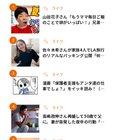
ライフ
山田花子さん「もうママ毎日ご飯
のことで頭がいっぱい！」兄弟夏
休みのリアルな生活に共感しかな
い
ライフ
佐々木希さんが家族4人でLA旅行
のリアルなパッキング公開「何が
あるかわからないから、人生」い
ざというときの備えも
ライフ
漫画「保護者支援もアンタ達の仕
事でしょ？」をイッキ読み！（右
タップ＞で読める！）
ライフ
高嶋政伸さん再婚して50歳で父
に。妻が告発した夜中の行動「こ
れ手出したら終わりだろうなとか
思うんだけども……」