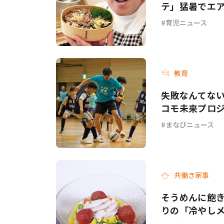
テ」猛暑でエ
てて…」
育児ニュース
教育
失敗なんてない
コモ未来プロジ
まなびニュース
共働き家事
そうめんに飽き
りの「冷やし
チ」各3選