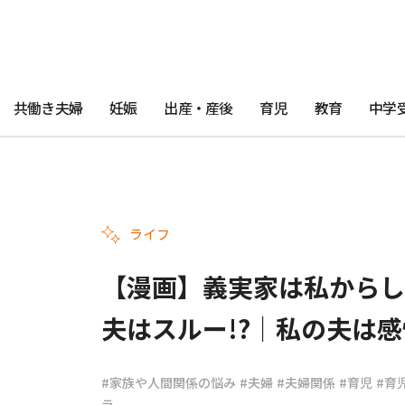
共働き夫婦
妊娠
出産・産後
育児
教育
中学
ライフ
【漫画】義実家は私からし
夫はスルー!?｜私の夫は感情
#家族や人間関係の悩み
#夫婦
#夫婦関係
#育児
#育
ラ