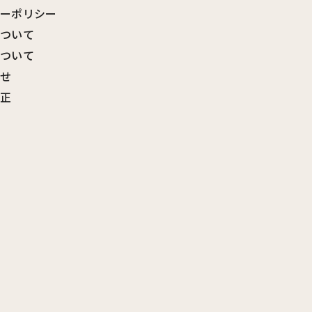
シーポリシー
について
について
わせ
訂正
覧