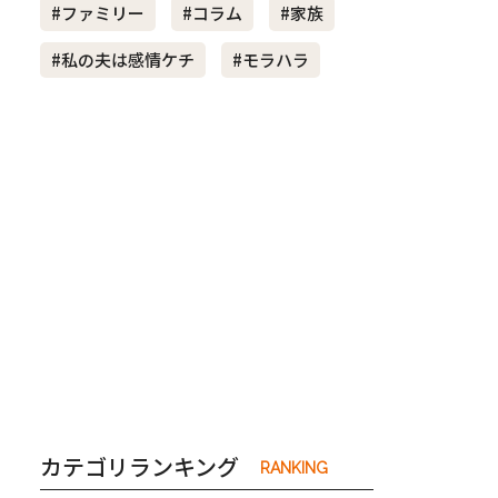
#ファミリー
#コラム
#家族
#私の夫は感情ケチ
#モラハラ
き夫婦
#産休
#育休
カテゴリランキング
RANKING