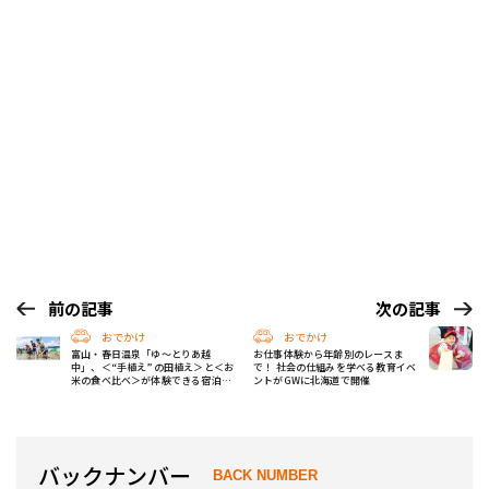
前の記事
次の記事
おでかけ
おでかけ
富山・春日温泉「ゆ〜とりあ越
お仕事体験から年齢別のレースま
中」、＜“手植え”の田植え＞と＜お
で！ 社会の仕組みを学べる教育イベ
米の食べ比べ＞が体験できる宿泊プ
ントがGWに北海道で開催
ランを10組限定で発売中！
バックナンバー
BACK NUMBER