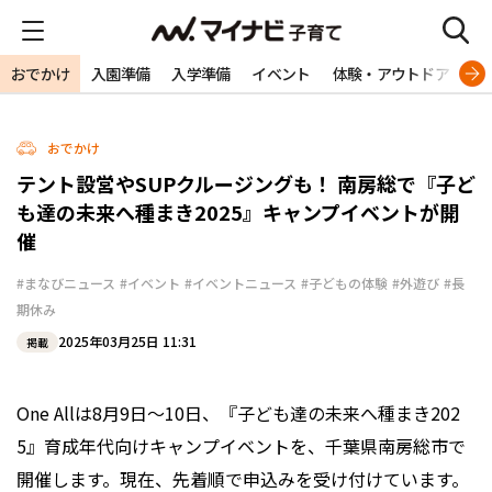
おでかけ
入園準備
入学準備
イベント
体験・アウトドア
旅
おでかけ
テント設営やSUPクルージングも！ 南房総で『子ど
も達の未来へ種まき2025』キャンプイベントが開
催
#まなびニュース
#イベント
#イベントニュース
#子どもの体験
#外遊び
#長
期休み
2025年03月25日 11:31
掲載
One Allは8月9日～10日、『子ども達の未来へ種まき202
5』育成年代向けキャンプイベントを、千葉県南房総市で
開催します。現在、先着順で申込みを受け付けています。