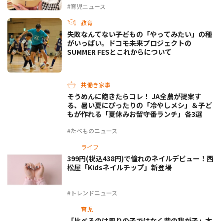
#育児ニュース
教育
失敗なんてない――子どもの「やってみたい」の種
がいっぱい。ドコモ未来プロジェクトの
SUMMER FESとこれからについて
共働き家事
そうめんに飽きたらコレ！ JA全農が提案す
る、暑い夏にぴったりの「冷やしメシ」＆子ど
もが作れる「夏休みお留守番ランチ」各3選
#たべものニュース
ライフ
399円(税込438円)で憧れのネイルデビュー！西
松屋「Kidsネイルチップ」新登場
#トレンドニュース
育児
「比べるのは周りの子ではなく昔の我が子」木