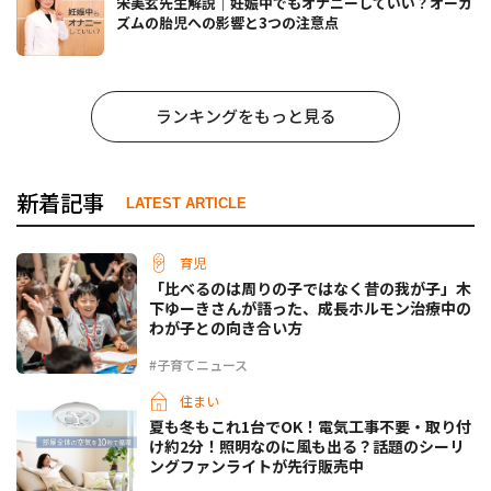
宋美玄先生解説｜妊娠中でもオナニーしていい？オーガ
ズムの胎児への影響と3つの注意点
ランキングをもっと見る
新着記事
LATEST ARTICLE
育児
「比べるのは周りの子ではなく昔の我が子」木
下ゆーきさんが語った、成長ホルモン治療中の
わが子との向き合い方
#子育てニュース
住まい
夏も冬もこれ1台でOK！電気工事不要・取り付
け約2分！照明なのに風も出る？話題のシーリ
ングファンライトが先行販売中