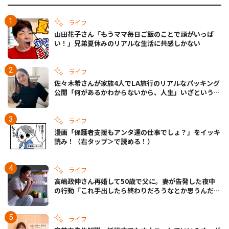
ライフ
山田花子さん「もうママ毎日ご飯のことで頭がいっぱ
い！」兄弟夏休みのリアルな生活に共感しかない
ライフ
佐々木希さんが家族4人でLA旅行のリアルなパッキング
公開「何があるかわからないから、人生」いざというと
きの備えも
ライフ
漫画「保護者支援もアンタ達の仕事でしょ？」をイッキ
読み！（右タップ＞で読める！）
ライフ
高嶋政伸さん再婚して50歳で父に。妻が告発した夜中
の行動「これ手出したら終わりだろうなとか思うんだけ
ども……」
ライフ