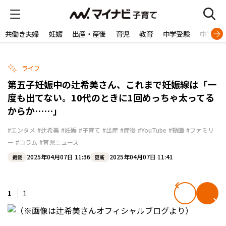
共働き夫婦
妊娠
出産・産後
育児
教育
中学受験
中学生
ライフ
第五子妊娠中の辻希美さん、これまで妊娠線は「一
度も出てない。10代のときに1回めっちゃ太ってる
からか……」
#エンタメ
#辻希美
#妊娠
#子育て
#出産
#産後
#YouTube
#動画
#ファミリ
ー
#コラム
#育児ニュース
2025年04月07日 11:36
2025年04月07日 11:41
掲載
更新
1
1