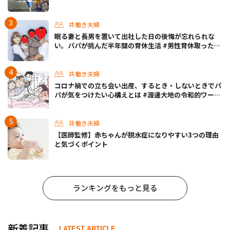
共働き夫婦
眠る妻と長男を置いて出社した日の後悔が忘れられな
い。パパが挑んだ半年間の育休生活 #男性育休取ったら
どうなった？
共働き夫婦
コロナ禍での立ち会い出産、するとき・しないときでパ
パが気をつけたい心構えとは #渡邊大地の令和的ワーパ
パ道 Vol.30
共働き夫婦
【医師監修】赤ちゃんが脱水症になりやすい3つの理由
と気づくポイント
ランキングをもっと見る
新着記事
LATEST ARTICLE