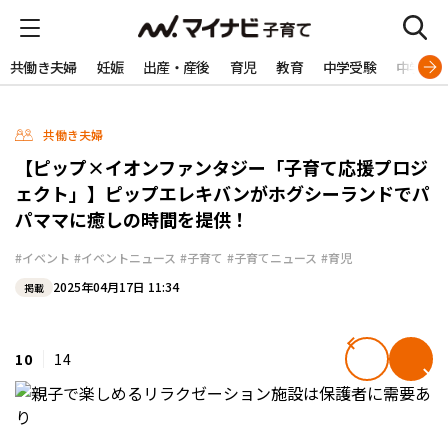
共働き夫婦
妊娠
出産・産後
育児
教育
中学受験
中学生
共働き夫婦
【ピップ×イオンファンタジー「子育て応援プロジ
ェクト」】ピップエレキバンがホグシーランドでパ
パママに癒しの時間を提供！
#イベント
#イベントニュース
#子育て
#子育てニュース
#育児
2025年04月17日 11:34
掲載
10
14