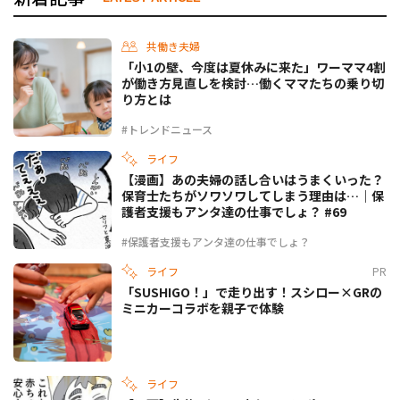
共働き夫婦
「小1の壁、今度は夏休みに来た」ワーママ4割
が働き方見直しを検討…働くママたちの乗り切
り方とは
#トレンドニュース
ライフ
【漫画】あの夫婦の話し合いはうまくいった？
保育士たちがソワソワしてしまう理由は…｜保
護者支援もアンタ達の仕事でしょ？ #69
#保護者支援もアンタ達の仕事でしょ？
ライフ
PR
「SUSHIGO！」で走り出す！スシロー×GRの
ミニカーコラボを親子で体験
ライフ