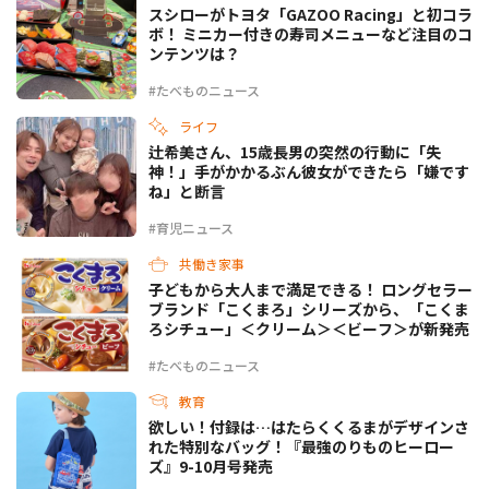
スシローがトヨタ「GAZOO Racing」と初コラ
ボ！ ミニカー付きの寿司メニューなど注目のコ
ンテンツは？
#たべものニュース
ライフ
辻希美さん、15歳長男の突然の行動に「失
神！」手がかかるぶん彼女ができたら「嫌です
ね」と断言
#育児ニュース
共働き家事
子どもから大人まで満足できる！ ロングセラー
ブランド「こくまろ」シリーズから、「こくま
ろシチュー」＜クリーム＞＜ビーフ＞が新発売
#たべものニュース
教育
欲しい！付録は…はたらくくるまがデザインさ
れた特別なバッグ！『最強のりものヒーロー
ズ』9-10月号発売