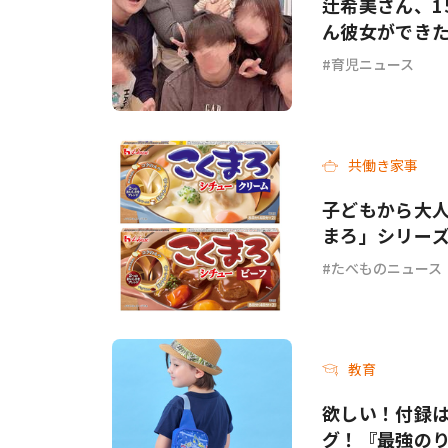
辻希美さん、1
ん彼女ができ
育児ニュース
共働き家事
子どもから大人
まろ」シリー
ーフ＞が新発
たべものニュース
教育
欲しい！付録
グ！『最強のり