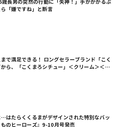
5歳長男の突然の行動に「失神！」手がかかるぶ
たら「嫌ですね」と断言
まで満足できる！ ロングセラーブランド「こく
ズから、「こくまろシチュー」＜クリーム＞＜ビ
売
は…はたらくくるまがデザインされた特別なバッ
ものヒーローズ』9-10月号発売