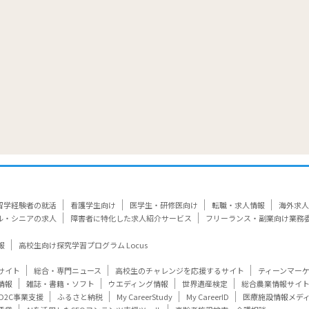
留学経験者の就活
看護学生向け
医学生・研修医向け
転職・求人情報
海外求人
ル・シニアの求人
障害者に特化した求人紹介サービス
フリーランス・副業向け業務
報
高校生向け探究学習プログラム Locus
サイト
総合・専門ニュース
高校生のチャレンジを応援するサイト
ティーンマー
情報
雑誌・書籍・ソフト
ウエディング情報
世界遺産検定
総合農業情報サイ
D2C事業支援
ふるさと納税
My CareerStudy
My CareerID
医療施設情報メデ