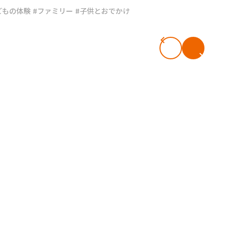
どもの体験
#ファミリー
#子供とおでかけ
#共働き夫婦のセブンルール
#共働
ビーニュース
#マタニティニュース