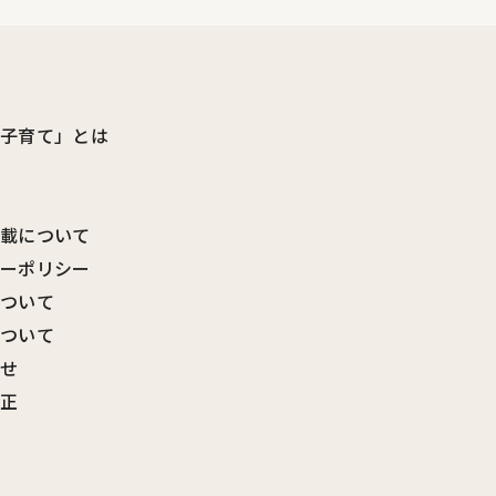
ビ子育て」とは
転載について
シーポリシー
について
について
わせ
訂正
覧