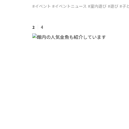
#イベント
#イベントニュース
#室内遊び
#遊び
#子
#ワンオペ育児
#コミックエッセイ
2
4
#渡邊大地の令和的ワーパパ道
#ベ