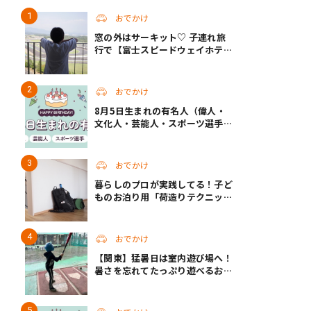
おでかけ
窓の外はサーキット♡ 子連れ旅
行で【富士スピードウェイホテ
ル】へ。レースがない日も楽しめ
る非日常ステイ（静岡・駿東郡）
おでかけ
8月5日生まれの有名人（偉人・
文化人・芸能人・スポーツ選手・
アニメキャラ）
おでかけ
暮らしのプロが実践してる！子ど
ものお泊り用「荷造りテクニッ
ク」
おでかけ
【関東】猛暑日は室内遊び場へ！
暑さを忘れてたっぷり遊べるおす
すめスポット14選 | 夏休みのおで
かけにも