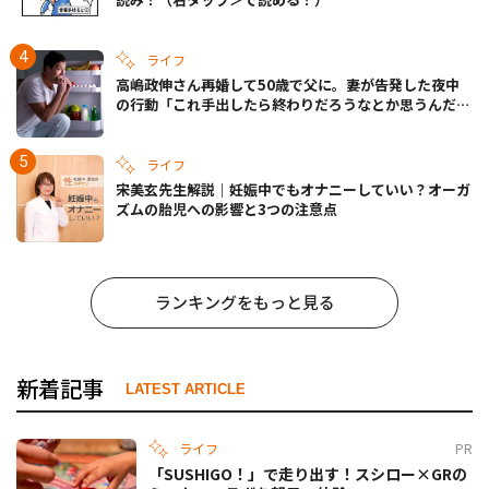
ライフ
高嶋政伸さん再婚して50歳で父に。妻が告発した夜中
の行動「これ手出したら終わりだろうなとか思うんだけ
ども……」
ライフ
宋美玄先生解説｜妊娠中でもオナニーしていい？オーガ
ズムの胎児への影響と3つの注意点
ランキングをもっと見る
新着記事
LATEST ARTICLE
ライフ
PR
「SUSHIGO！」で走り出す！スシロー×GRの