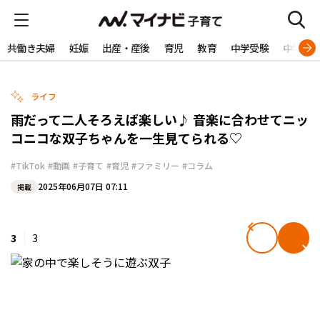
共働き夫婦
妊娠
出産・産後
育児
教育
中学受験
中学生
ライフ
雨だって二人そろえば楽しい♪ 音楽に合わせてニッ
コニコな双子ちゃんを一生見てられる♡
#TikTok
#動画
#子育て
#育児
#ファミリー
#コラム
2025年06月07日 07:11
掲載
3
3