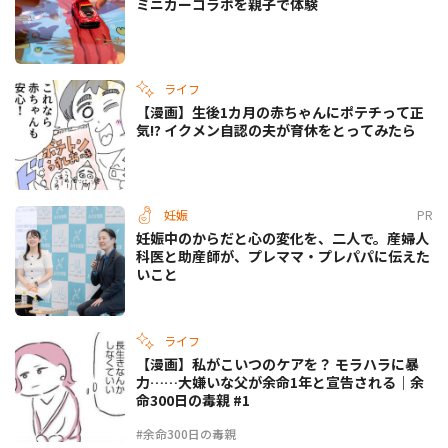
ミニカーコラボを親子で体験
ライフ
【漫画】生後1カ月の赤ちゃんにポテチって正
気!? イクメン自認の夫が育休をとってみたら
妊娠
PR
妊娠中のからだと心の変化を、二人で。産婦人
科医と助産師が、プレママ・プレパパに伝えた
いこと
ライフ
【漫画】私がこいつのケアを？ モラハラに暴
力……大嫌いな父が余命1年と宣告される｜余
命300日の毒親 #1
#余命300日の毒親