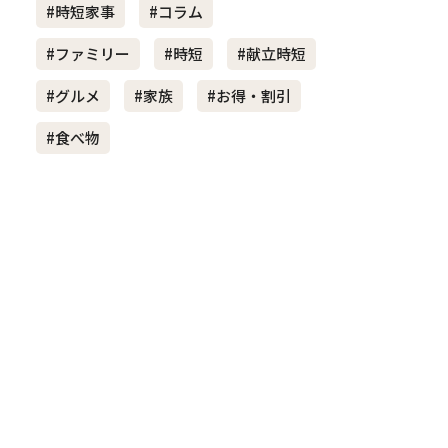
#時短家事
#コラム
#ファミリー
#時短
#献立時短
き夫婦
#産休
#育休
#グルメ
#家族
#お得・割引
#食べ物