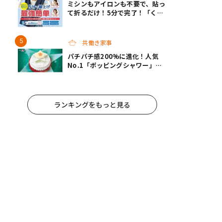
ミシンもアイロンも不要で、貼っ
て折るだけ！5分で完了！「くる
りん裾上げシート」が裾上げの常
識を変える
共働き家事
パチパチ感200%に進化！人気
No.1「ポッピングシャワー」チ
ョコプレートの下に、まさかの仕
掛け！サーティワンの限定ケーキ
が最高
ランキングをもっと見る