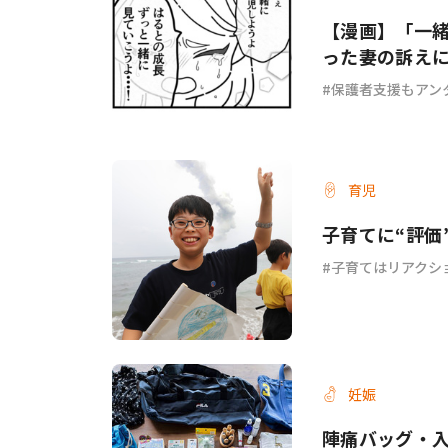
【漫画】「一
った妻の訴え
ょ？ #67
保護者支援もアン
育児
子育てに“評価
子育てはリアクシ
妊娠
陣痛バッグ・入