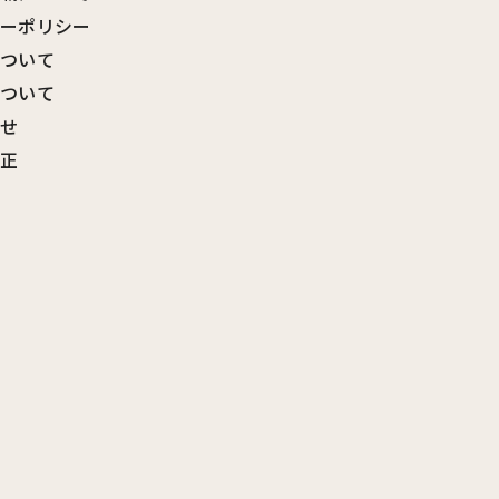
シーポリシー
について
について
わせ
訂正
覧