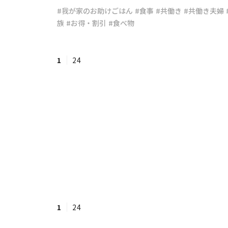
#我が家のお助けごはん
#食事
#共働き
#共働き夫婦
族
#お得・割引
#食べ物
#ワンオペ育児
#コミックエッセイ
1
24
#渡邊大地の令和的ワーパパ道
#ベ
1
24