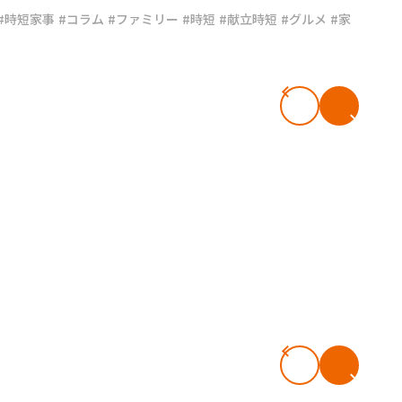
#時短家事
#コラム
#ファミリー
#時短
#献立時短
#グルメ
#家
#共働き夫婦のセブンルール
#共働
ビーニュース
#マタニティニュース