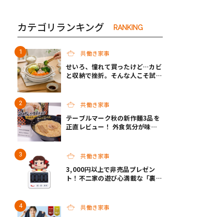
カテゴリランキング
RANKING
共働き家事
せいろ、憧れて買ったけど…カビ
と収納で挫折。そんな人こそ試し
たい“続く”蒸し道具「折り畳め
るシリコーン蒸しざる」
共働き家事
テーブルマーク秋の新作麺3品を
正直レビュー！ 外食気分が味わ
えるクオリティで共働き家庭の救
世主になってくれそう♡
共働き家事
3,000円以上で非売品プレゼン
ト！不二家の遊び心満載な「裏不
二家の日」8/22スタート
共働き家事