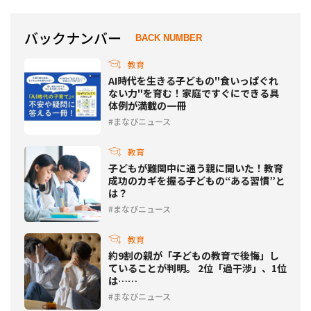
バックナンバー
BACK NUMBER
教育
AI時代を生きる子どもの"食いっぱぐれ
ない力"を育む！家庭ですぐにできる具
体例が満載の一冊
まなびニュース
教育
子どもが難関中に通う親に聞いた！教育
成功のカギを握る子どもの“ある習慣”と
は？
まなびニュース
教育
約9割の親が「子どもの教育で後悔」し
ていることが判明。 2位「過干渉」、1位
は……
まなびニュース