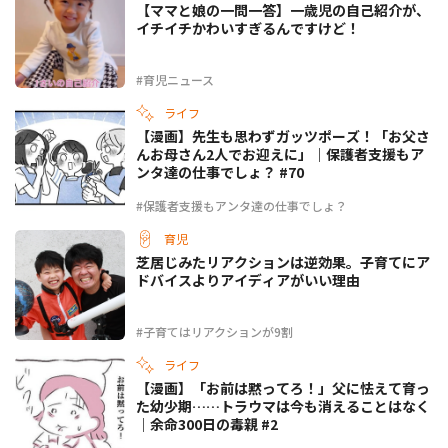
【ママと娘の一問一答】一歳児の自己紹介が、
イチイチかわいすぎるんですけど！
#育児ニュース
ライフ
【漫画】先生も思わずガッツポーズ！「お父さ
んお母さん2人でお迎えに」｜保護者支援もア
ンタ達の仕事でしょ？ #70
#保護者支援もアンタ達の仕事でしょ？
育児
芝居じみたリアクションは逆効果。子育てにア
ドバイスよりアイディアがいい理由
#子育てはリアクションが9割
ライフ
【漫画】「お前は黙ってろ！」父に怯えて育っ
た幼少期……トラウマは今も消えることはなく
｜余命300日の毒親 #2