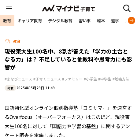
教育
キャリア教育
デジタル教育
習い事
絵本
進学
勉強
教育
現役東大生100名中、8割が答えた「学力の土台と
なる力」は？ 不足していると他教科や思考力にも影
響が
#まなびニュース
#子育てニュース
#ファミリー
#小学生
#中学生
#勉強方法
2025年05月29日 11:49
掲載
国語特化型オンライン個別指導塾「ヨミサマ。」を運営す
るOverfocus（オーバーフォーカス）はこのほど、現役東
大生100名に対して「国語力や学習の基盤」に関するアン
ケート調査を実施しました。