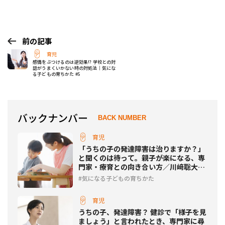
前の記事
育児
感情をぶつけるのは逆効果!? 学校との対
話がうまくいかない時の対処法｜気にな
る子どもの育ちかた #5
バックナンバー
BACK NUMBER
育児
「うちの子の発達障害は治りますか？」
と聞くのは待って。親子が楽になる、専
門家・療育との向き合い方／川﨑聡大先
生インタビュー後編
気になる子どもの育ちかた
育児
うちの子、発達障害？ 健診で「様子を見
ましょう」と言われたとき、専門家に尋