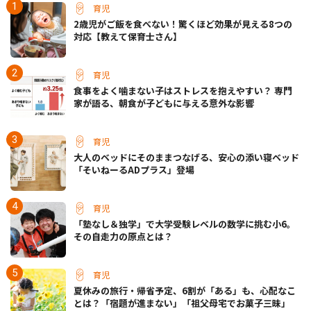
育児
2歳児がご飯を食べない！驚くほど効果が見える8つの
対応【教えて保育士さん】
育児
食事をよく噛まない子はストレスを抱えやすい？ 専門
家が語る、朝食が子どもに与える意外な影響
育児
大人のベッドにそのままつなげる、安心の添い寝ベッド
「そいねーるADプラス」登場
育児
「塾なし＆独学」で大学受験レベルの数学に挑む小6。
その自走力の原点とは？
育児
夏休みの旅行・帰省予定、6割が「ある」も、心配なこ
とは？「宿題が進まない」「祖父母宅でお菓子三昧」