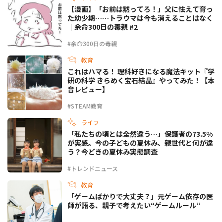
【漫画】「お前は黙ってろ！」父に怯えて育っ
た幼少期……トラウマは今も消えることはなく
｜余命300日の毒親 #2
#余命300日の毒親
教育
これはハマる！ 理科好きになる魔法キット『学
研の科学 きらめく宝石結晶』やってみた！【本
音レビュー】
#STEAM教育
ライフ
「私たちの頃とは全然違う…」保護者の73.5%
が実感。今の子どもの夏休み、親世代と何が違
う？今どきの夏休み実態調査
#トレンドニュース
教育
「ゲームばかりで大丈夫？」元ゲーム依存の医
師が語る、親子で考えたい“ゲームルール”