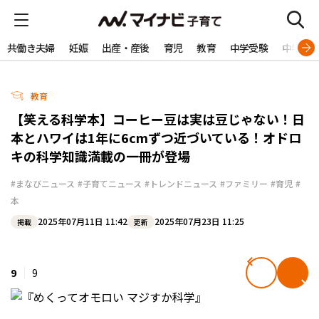
共働き夫婦
妊娠
出産・産後
育児
教育
中学受験
中学生
教育
【笑える科学本】コーヒー豆は実は豆じゃない！日
本とハワイは1年に6cmずつ近づいている！オドロ
キの科学知識満載の一冊が登場
#まなびニュース
#子育てニュース
#トレンドニュース
#ファミリー
#育児
#
本
2025年07月11日 11:42
2025年07月23日 11:25
掲載
更新
9
9