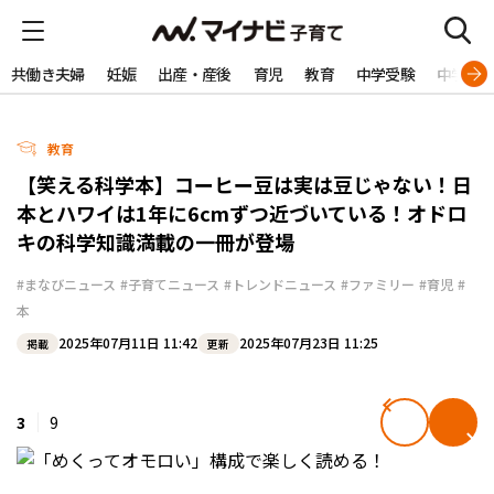
共働き夫婦
妊娠
出産・産後
育児
教育
中学受験
中学生
教育
【笑える科学本】コーヒー豆は実は豆じゃない！日
本とハワイは1年に6cmずつ近づいている！オドロ
キの科学知識満載の一冊が登場
#まなびニュース
#子育てニュース
#トレンドニュース
#ファミリー
#育児
#
本
2025年07月11日 11:42
2025年07月23日 11:25
掲載
更新
3
9