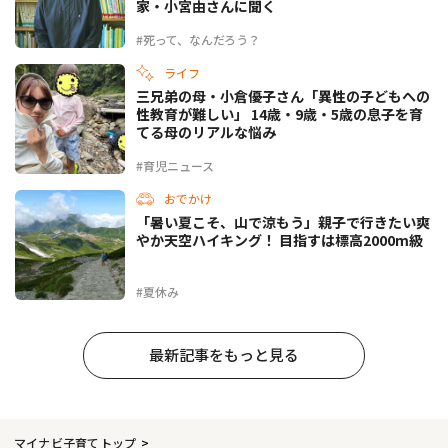
家・小宮由さんに聞く
#死って、なんだろう？
ライフ
三兄弟の母・小倉優子さん「異性の子どもへの
性教育が難しい」 14歳・9歳・5歳の息子を育
てる母のリアルな悩み
#育児ニュース
おでかけ
「暑い夏こそ、山で涼もう」親子で行きたい爽
やか天空ハイキング！ 目指すは標高2000m級
#夏休み
最新記事をもっと見る
マイナビ子育てトップ