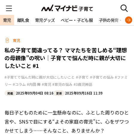
育児
離乳食
育児グッズ
ベビー・子ども服
子供の発育・発達
育児
私の子育て間違ってる？ ママたちを苦しめる“理想
の母親像”の呪い｜子育てで悩んだ時に親が大切に
したいこと #1
#子育てで悩んだ時に親が大切にしたいこと
#子育て
#子育ての悩み
#ファミ
リー
#コラム
#内田 舞
#育児
#育児の悩み
#3歳児神話
2025年09月04日 08:16
2025年09月16日 11:39
掲載
更新
毎日子どものために一生懸命なのに、ふとした周りのひと
言や、SNSで目にする“よその家庭の育児”に、心をザワつ
かせてしまう……そんなこと、ありませんか？