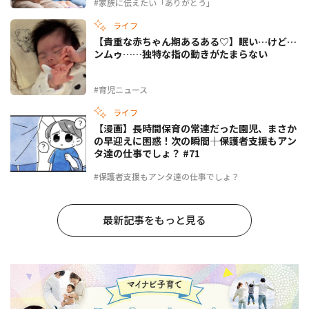
#家族に伝えたい「ありがとう」
ライフ
【貴重な赤ちゃん期あるある♡】眠い…けど…
ンムゥ……独特な指の動きがたまらない
#育児ニュース
ライフ
【漫画】長時間保育の常連だった園児、まさか
の早迎えに困惑！次の瞬間――｜保護者支援もアン
タ達の仕事でしょ？ #71
#保護者支援もアンタ達の仕事でしょ？
最新記事をもっと見る