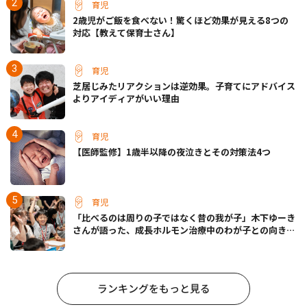
育児
2歳児がご飯を食べない！驚くほど効果が見える8つの
対応【教えて保育士さん】
育児
芝居じみたリアクションは逆効果。子育てにアドバイス
よりアイディアがいい理由
育児
【医師監修】1歳半以降の夜泣きとその対策法4つ
育児
「比べるのは周りの子ではなく昔の我が子」木下ゆーき
さんが語った、成長ホルモン治療中のわが子との向き合
い方
ランキングをもっと見る