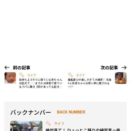
前の記事
次の記事
ライフ
ライフ
気持ちよさそうに寝ている赤ちゃん
風船遊びが楽しすぎて大爆笑！ 生後
の足元で……まさかの体勢で寝てい
3ヶ月赤ちゃんの笑い声に癒される
るパパに驚き【何があっても起きな
～♡
い2人】
バックナンバー
BACK NUMBER
ライフ
絶対見て！ ひょっとこ踊りの練習真っ最