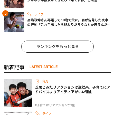
ライフ
高嶋政伸さん再婚して50歳で父に。妻が告発した夜中
の行動「これ手出したら終わりだろうなとか思うんだけ
ども……」
ランキングをもっと見る
新着記事
LATEST ARTICLE
育児
芝居じみたリアクションは逆効果。子育てにア
ドバイスよりアイディアがいい理由
#子育てはリアクションが9割
ライフ