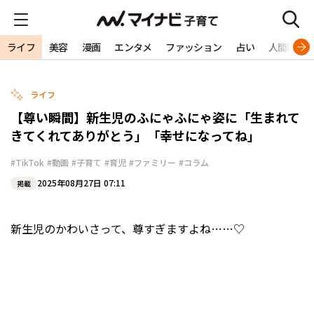
ライフ
美容
漫画
エンタメ
ファッション
占い
人間関係
ライフ
【尊い瞬間】新生児のふにゃふにゃ姿に「生まれて
きてくれてありがとう」「幸せになってね」
#TikTok
#動画
#子育て
#育児
#ファミリー
#コラム
2025年08月27日 07:11
掲載
新生児のかわいさって、尊すぎますよね……♡