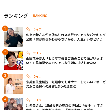
ランキング
RANKING
ライフ
佐々木希さんが家族4人でLA旅行のリアルなパッキング
公開「何があるかわからないから、人生」いざというと
きの備えも
ライフ
山田花子さん「もうママ毎日ご飯のことで頭がいっぱ
い！」兄弟夏休みのリアルな生活に共感しかない
ライフ
宋美玄先生解説｜妊娠中でもオナニーしていい？オーガ
ズムの胎児への影響と3つの注意点
ライフ
辻希美さん、15歳長男の突然の行動に「失神！」手が
かかるぶん彼女ができたら「嫌ですね」と断言