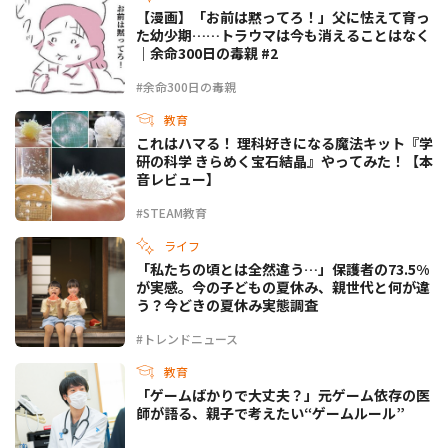
【漫画】「お前は黙ってろ！」父に怯えて育っ
た幼少期……トラウマは今も消えることはなく
｜余命300日の毒親 #2
#余命300日の毒親
教育
これはハマる！ 理科好きになる魔法キット『学
研の科学 きらめく宝石結晶』やってみた！【本
音レビュー】
#STEAM教育
ライフ
「私たちの頃とは全然違う…」保護者の73.5%
が実感。今の子どもの夏休み、親世代と何が違
う？今どきの夏休み実態調査
#トレンドニュース
教育
「ゲームばかりで大丈夫？」元ゲーム依存の医
師が語る、親子で考えたい“ゲームルール”