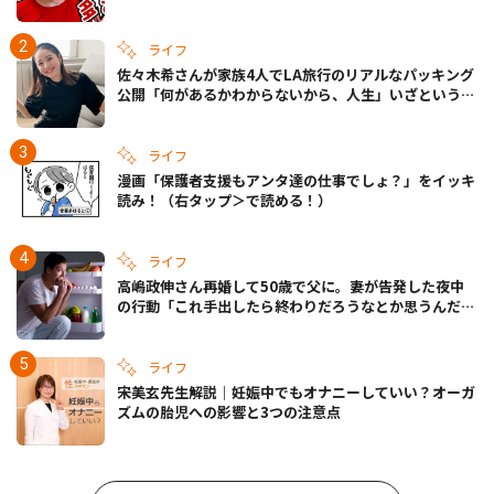
ライフ
佐々木希さんが家族4人でLA旅行のリアルなパッキング
公開「何があるかわからないから、人生」いざというと
きの備えも
ライフ
漫画「保護者支援もアンタ達の仕事でしょ？」をイッキ
読み！（右タップ＞で読める！）
ライフ
高嶋政伸さん再婚して50歳で父に。妻が告発した夜中
の行動「これ手出したら終わりだろうなとか思うんだけ
ども……」
ライフ
宋美玄先生解説｜妊娠中でもオナニーしていい？オーガ
ズムの胎児への影響と3つの注意点