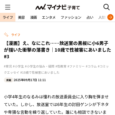
ライフ
美容
漫画
エンタメ
ファッション
占い
人間関係
ライフ
【漫画】え、なにこれ……放送室の黒板に小6男子
が描いた衝撃の落書き｜10歳で性被害にあいました
#3
#育児
#小学生
#小学生の悩み・疑問
#性教育
#ファミリー
#コラム
#コミッ
クエッセイ
#10歳で性被害にあいました
2025年09月17日 11:11
掲載
小学4年生のなるみは憧れの放送委員会に入り胸を弾ませ
ていた。しかし、放送室では6年生の討田ゲンシが下ネタ
や卑猥な言動を繰り返していた。誰にも相談できないま