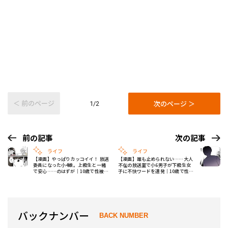
＜ 前のページ
次のページ ＞
1/2
前の記事
次の記事
ライフ
ライフ
【漫画】やっぱりカッコイイ！ 放送
【漫画】誰も止められない……大人
委員になった小4娘。上級生と一緒
不在の放送室で小6男子が下級生女
で安心……のはずが｜10歳で性被害
子に不快ワードを連発｜10歳で性被
にあいました #2
害にあいました #4
バックナンバー
BACK NUMBER