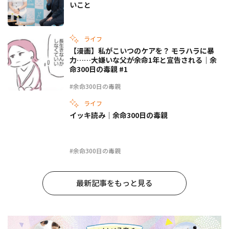
いこと
ライフ
【漫画】私がこいつのケアを？ モラハラに暴
力……大嫌いな父が余命1年と宣告される｜余
命300日の毒親 #1
#余命300日の毒親
ライフ
イッキ読み｜余命300日の毒親
#余命300日の毒親
最新記事をもっと見る