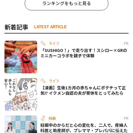
ランキングをもっと見る
新着記事
LATEST ARTICLE
ライフ
PR
「SUSHIGO！」で走り出す！スシロー×GRの
ミニカーコラボを親子で体験
ライフ
【漫画】生後1カ月の赤ちゃんにポテチって正
気!? イクメン自認の夫が育休をとってみたら
妊娠
PR
妊娠中のからだと心の変化を、二人で。産婦人
科医と助産師が、プレママ・プレパパに伝えた