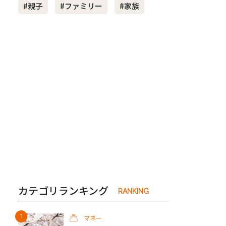
#親子
#ファミリー
#家族
き夫婦
#産休
#育休
カテゴリランキング
RANKING
マネー