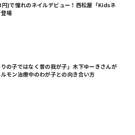
38円)で憧れのネイルデビュー！西松屋「Kidsネ
新登場
周りの子ではなく昔の我が子」木下ゆーきさんが
ホルモン治療中のわが子との向き合い方