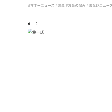
#マネーニュース
#お金
#お金の悩み
#まなびニュー
#ワンオペ育児
#コミックエッセイ
6
9
#渡邊大地の令和的ワーパパ道
#ベ