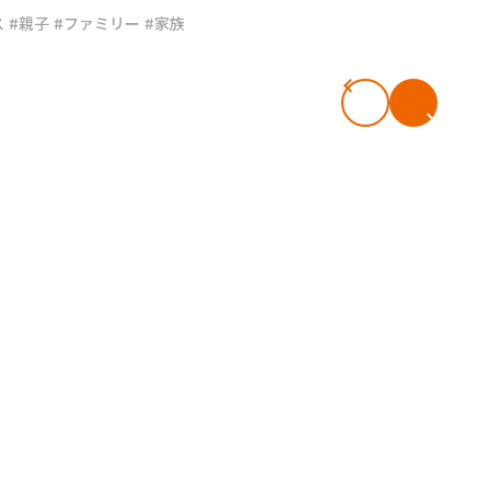
ス
#親子
#ファミリー
#家族
#共働き夫婦のセブンルール
#共働
ビーニュース
#マタニティニュース