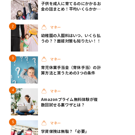
子供を成人に育てるのにかかるお
金の話まとめ！平均いくらかか
る？
マネー
幼稚園の入園料はいつ、いくら払
うの？？面接対策も知りたい！！
マネー
育児休業手当金（育休手当）の計
算方法と貰うための3つの条件
マネー
Amazonプライム無料体験が複
数回試せる裏ワザとは？
マネー
学資保険は無駄？「必要」