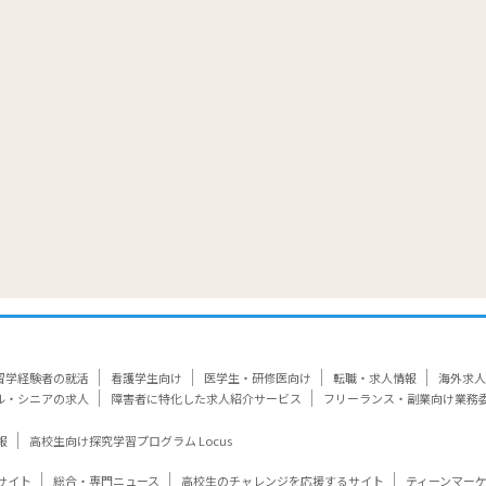
覧
留学経験者の就活
看護学生向け
医学生・研修医向け
転職・求人情報
海外求人
ル・シニアの求人
障害者に特化した求人紹介サービス
フリーランス・副業向け業務
報
高校生向け探究学習プログラム Locus
サイト
総合・専門ニュース
高校生のチャレンジを応援するサイト
ティーンマー