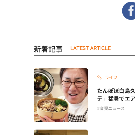
新着記事
LATEST ARTICLE
ライフ
たんぽぽ白鳥
テ」猛暑でエ
てて…」
育児ニュース