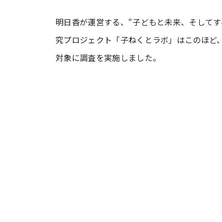
明日香が運営する、“子どもと未来、そしてすべ
#ワンオペ育児
#コミックエッセイ
究プロジェクト「子ねくとラボ」はこのほど、
対象に調査を実施しました。
#渡邊大地の令和的ワーパパ道
#ベ