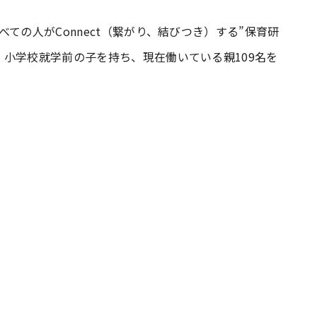
ての人がConnect（繋がり、結びつき）する”保育研
#共働き夫婦のセブンルール
#共働
小学校就学前の子を持ち、現在働いている親109名を
ビーニュース
#マタニティニュース