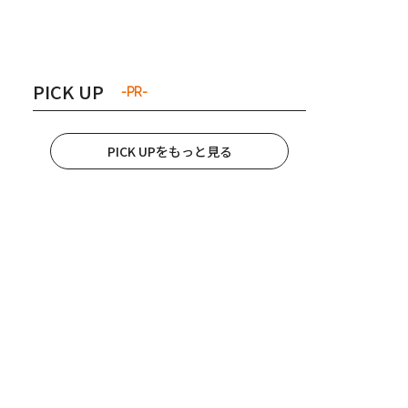
き夫婦
#産休
#育休
PICK UP
-PR-
PICK UPをもっと見る