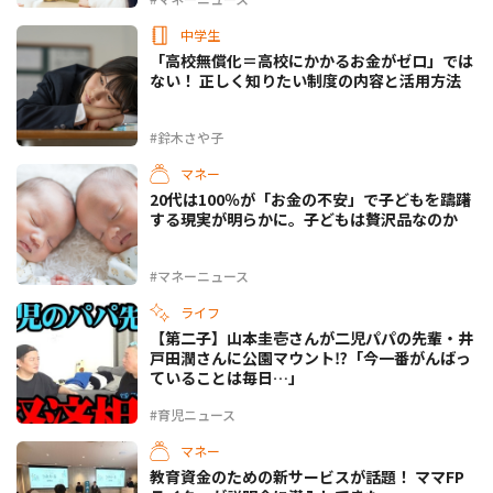
中学生
「高校無償化＝高校にかかるお金がゼロ」では
ない！ 正しく知りたい制度の内容と活用方法
#鈴木さや子
マネー
20代は100％が「お金の不安」で子どもを躊躇
する現実が明らかに。子どもは贅沢品なのか
#マネーニュース
ライフ
【第二子】山本圭壱さんが二児パパの先輩・井
戸田潤さんに公園マウント⁉「今一番がんばっ
ていることは毎日…」
#育児ニュース
マネー
教育資金のための新サービスが話題！ ママFP