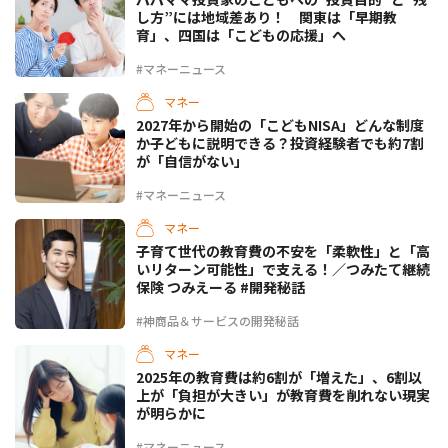
し方”には地域差あり！ 関東は「早期教
育」、四国は「こどもの応援」へ
#マネーニュース
マネー
2027年から開始の「こどもNISA」どんな制度
か子どもに説明できる？投資経験者でも約7割
が「自信がない」
#マネーニュース
マネー
子育て世代の教育費の不安を「柔軟性」と「高
いリターン可能性」で支える！／つみたて継続
保険 つみえーる #開発秘話
#神商品＆サービスの開発秘話
マネー
2025年の教育費は約6割が「増えた」、6割以
上が「負担が大きい」が教育費を削れない現実
が明らかに
#マネーニュース