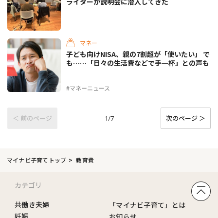
ライターが説明会に潜入してきた
マネー
子ども向けNISA、親の7割超が「使いたい」 で
も……「日々の生活費などで手一杯」との声も
#マネーニュース
＜ 前のページ
次のページ ＞
1/7
マイナビ子育てトップ
教育費
カテゴリ
共働き夫婦
「マイナビ子育て」とは
妊娠
お知らせ