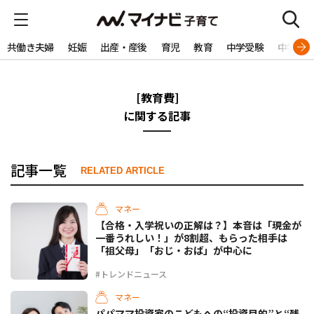
共働き夫婦
妊娠
出産・産後
育児
教育
中学受験
中学生
[教育費]
に関する記事
記事一覧
RELATED ARTICLE
マネー
【合格・入学祝いの正解は？】本音は「現金が
一番うれしい！」が8割超、もらった相手は
「祖父母」「おじ・おば」が中心に
#トレンドニュース
マネー
パパママ投資家のこどもへの“投資目的”と“残