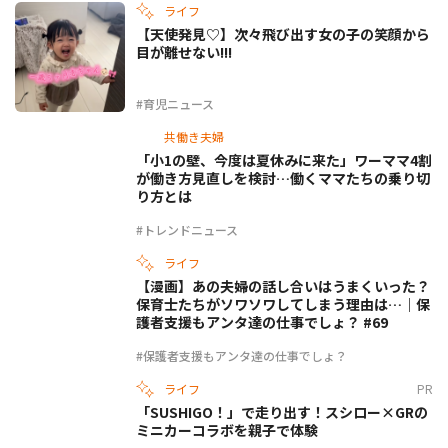
ライフ
【天使発見♡】次々飛び出す女の子の笑顔から
目が離せない!!!
#育児ニュース
共働き夫婦
「小1の壁、今度は夏休みに来た」ワーママ4割
が働き方見直しを検討…働くママたちの乗り切
り方とは
#トレンドニュース
ライフ
【漫画】あの夫婦の話し合いはうまくいった？
保育士たちがソワソワしてしまう理由は…｜保
護者支援もアンタ達の仕事でしょ？ #69
#保護者支援もアンタ達の仕事でしょ？
ライフ
PR
「SUSHIGO！」で走り出す！スシロー×GRの
ミニカーコラボを親子で体験