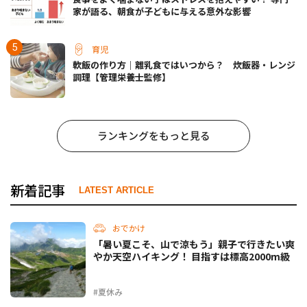
家が語る、朝食が子どもに与える意外な影響
育児
軟飯の作り方｜離乳食ではいつから？ 炊飯器・レンジ
調理【管理栄養士監修】
ランキングをもっと見る
新着記事
LATEST ARTICLE
おでかけ
「暑い夏こそ、山で涼もう」親子で行きたい爽
やか天空ハイキング！ 目指すは標高2000m級
#夏休み