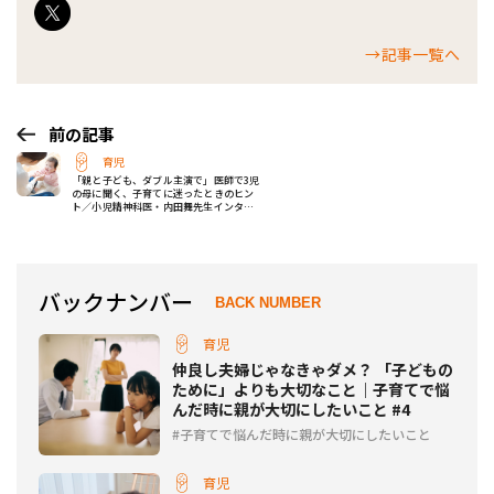
→記事一覧へ
前の記事
育児
「親と子ども、ダブル主演で」医師で3児
の母に聞く、子育てに迷ったときのヒン
ト／小児精神科医・内田舞先生インタビ
ュー
バックナンバー
BACK NUMBER
育児
仲良し夫婦じゃなきゃダメ？ 「子どもの
ために」よりも大切なこと｜子育てで悩
んだ時に親が大切にしたいこと #4
子育てで悩んだ時に親が大切にしたいこと
育児