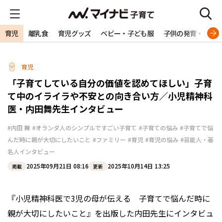
育児
離乳食
育児グッズ
ベビー・子ども服
子供の発育・発達
育児
「子育てしている自分の価値を認めてほしい」子育
て中のイライラや不安との向き合い方／小児精神科
医・内田舞先生インタビュー
#内田 舞
#オランダ人のシンプルですごい子育て
#子育ての悩み
#子育てで悩
んだ時に親が大切にしたいこと
#ファミリー
#育児
#育児の悩み
#芸能人・著
名人インタビュー
2025年09月21日 08:16
2025年10月14日 13:25
掲載
更新
『小児精神科医で3児の母が伝える 子育てで悩んだ時に
親が大切にしたいこと』を出版した内田先生にインタビュ