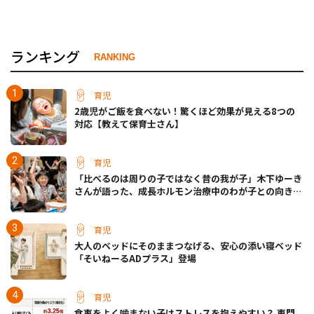
ランキング
RANKING
育児
2歳児がご飯を食べない！驚くほど効果が見える8つの
対応【教えて保育士さん】
育児
「比べるのは周りの子ではなく昔の我が子」木下ゆーき
さんが語った、成長ホルモン治療中のわが子との向き合
い方
育児
大人のベッドにそのままつなげる、安心の添い寝ベッド
「そいねーるADプラス」登場
育児
食事をよく噛まない子はストレスを抱えやすい？ 専門