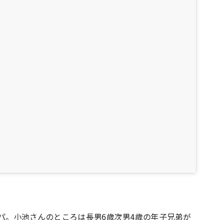
パパ。小池さんのところは長男6歳次男4歳の年子兄弟が