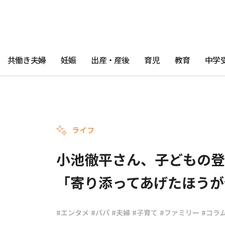
共働き夫婦
妊娠
出産・産後
育児
教育
中学
ライフ
小池徹平さん、子どもの登
「寄り添ってあげたほうが
#エンタメ
#パパ
#夫婦
#子育て
#ファミリー
#コラ