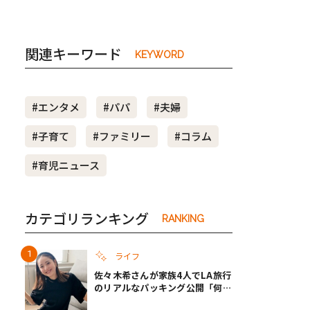
関連キーワード
KEYWORD
#エンタメ
#パパ
#夫婦
#子育て
#ファミリー
#コラム
#育児ニュース
カテゴリランキング
RANKING
ライフ
佐々木希さんが家族4人でLA旅行
のリアルなパッキング公開「何が
あるかわからないから、人生」い