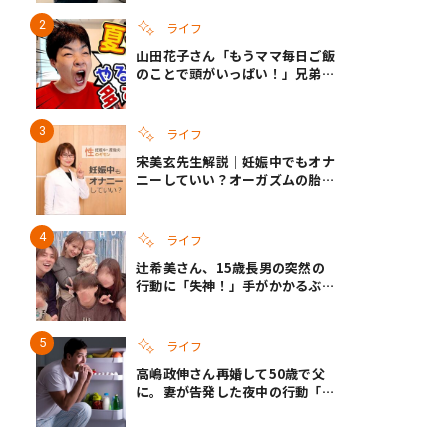
ざというときの備えも
ライフ
山田花子さん「もうママ毎日ご飯
のことで頭がいっぱい！」兄弟夏
休みのリアルな生活に共感しかな
い
ライフ
宋美玄先生解説｜妊娠中でもオナ
ニーしていい？オーガズムの胎児
への影響と3つの注意点
ライフ
辻希美さん、15歳長男の突然の
行動に「失神！」手がかかるぶん
彼女ができたら「嫌ですね」と断
言
ライフ
高嶋政伸さん再婚して50歳で父
に。妻が告発した夜中の行動「こ
れ手出したら終わりだろうなとか
思うんだけども……」