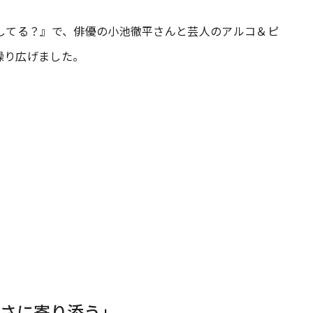
はどうしてる？』で、俳優の小池徹平さんと芸人のアルコ＆ピ
#共働き夫婦のセブンルール
#共働
繰り広げました。
ビーニュース
#マタニティニュース
さに寄り添う」