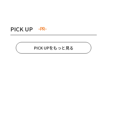
き夫婦
#産休
#育休
PICK UP
-PR-
PICK UPをもっと見る