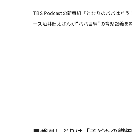
TBS Podcastの新番組『となりのパパ
#ワンオペ育児
#コミックエッセイ
ース酒井健太さんが“パパ目線”の育児談義を
#渡邊大地の令和的ワーパパ道
#ベ
■登園しぶりは「子どもの繊細