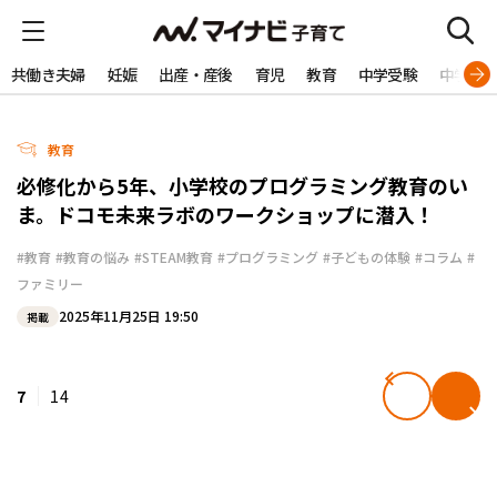
共働き夫婦
妊娠
出産・産後
育児
教育
中学受験
中学生
教育
必修化から5年、小学校のプログラミング教育のい
ま。ドコモ未来ラボのワークショップに潜入！
#教育
#教育の悩み
#STEAM教育
#プログラミング
#子どもの体験
#コラム
#
ファミリー
2025年11月25日 19:50
掲載
7
14