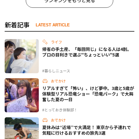
ランキングをもっと見る
新着記事
LATEST ARTICLE
ライフ
帰省の手土産、「毎回同じ」になる人は4割。
プロの目利きで選ぶ"ちょっといい"5選
#暮らしニュース
おでかけ
リアルすぎて「怖い」、けど夢中。3歳と5歳が
体験型リアル恐竜ショー「恐竜パーク」で大興
奮した夏の一日
#とっておき体験部！
おでかけ
夏休みは“近場”で大満足！ 東京から子連れで
気軽に行けるおすすめの旅先3選