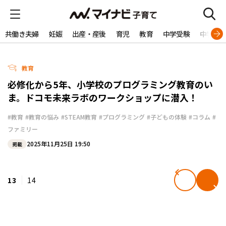
共働き夫婦
妊娠
出産・産後
育児
教育
中学受験
中学生
教育
必修化から5年、小学校のプログラミング教育のい
ま。ドコモ未来ラボのワークショップに潜入！
#教育
#教育の悩み
#STEAM教育
#プログラミング
#子どもの体験
#コラム
#
ファミリー
2025年11月25日 19:50
掲載
13
14