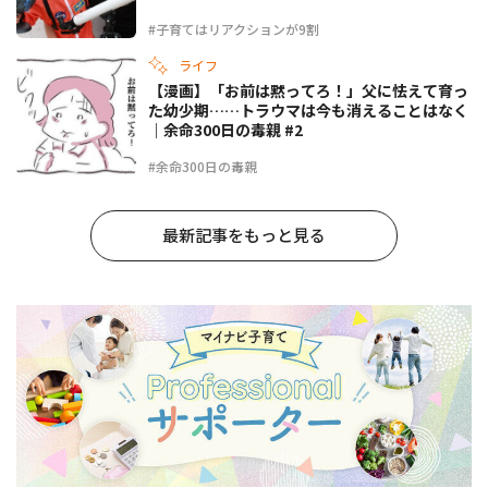
#子育てはリアクションが9割
ライフ
【漫画】「お前は黙ってろ！」父に怯えて育っ
た幼少期……トラウマは今も消えることはなく
｜余命300日の毒親 #2
#余命300日の毒親
最新記事をもっと見る