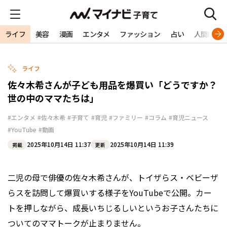
ライフ
美容
漫画
エンタメ
ファッション
占い
人間関係
ライフ
佐々木希さんが子ども用品を爆買い「どうですか？
世の中のママたちは」
#エンタメ
#佐々木希
#子育て
#育児
#ファミリー
#コラム
#育児ニュース
#YouTube
#動画
2025年10月14日 11:37
2025年10月14日 11:39
掲載
更新
二児の母で俳優の佐々木希さんが、トイザらス・ベビーザ
らスを訪問して爆買いする様子をYouTubeで公開。カー
トを押しながら、成長いちじるしいというお子さんたちに
ついてのママトークが止まりません。