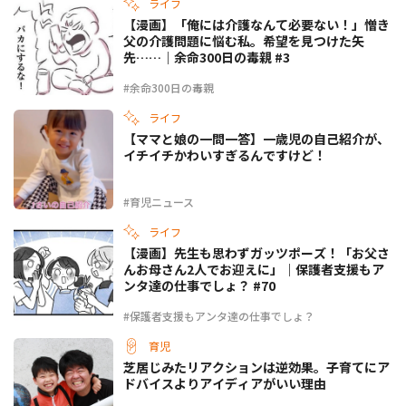
ライフ
【漫画】「俺には介護なんて必要ない！」憎き
父の介護問題に悩む私。希望を見つけた矢
先……｜余命300日の毒親 #3
#余命300日の毒親
ライフ
【ママと娘の一問一答】一歳児の自己紹介が、
イチイチかわいすぎるんですけど！
#育児ニュース
ライフ
【漫画】先生も思わずガッツポーズ！「お父さ
んお母さん2人でお迎えに」｜保護者支援もア
ンタ達の仕事でしょ？ #70
#保護者支援もアンタ達の仕事でしょ？
育児
芝居じみたリアクションは逆効果。子育てにア
ドバイスよりアイディアがいい理由