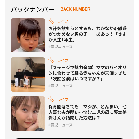
バックナンバー
BACK NUMBER
ライフ
お汁を飲もうとするも、なかなか距離感
がつかめない男の子……ああっ！「さす
が人生1年生」
育児ニュース
ライフ
【ステージで魅力全開】ママのバイオリ
ンに合わせて踊る赤ちゃんが天使すぎた
「次回公演はいつですか？」
育児ニュース
ライフ
保育園落ちても「マジか、どんまい」他
人事な夫が酷い…悩む二児の母に藤本美
貴さんが指南した方法は？
育児ニュース