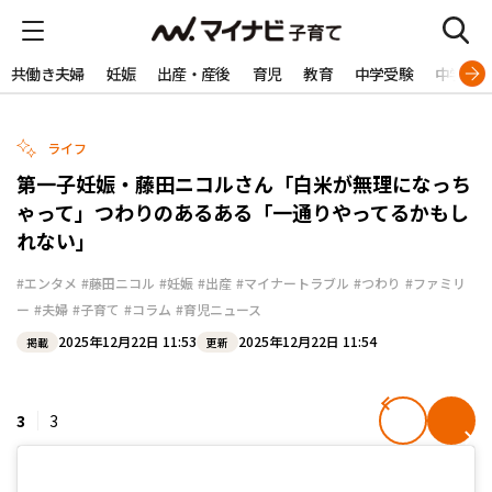
共働き夫婦
妊娠
出産・産後
育児
教育
中学受験
中学生
ライフ
第一子妊娠・藤田ニコルさん「白米が無理になっち
ゃって」つわりのあるある「一通りやってるかもし
れない」
#エンタメ
#藤田ニコル
#妊娠
#出産
#マイナートラブル
#つわり
#ファミリ
ー
#夫婦
#子育て
#コラム
#育児ニュース
2025年12月22日 11:53
2025年12月22日 11:54
掲載
更新
3
3