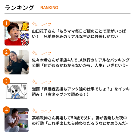
ランキング
RANKING
ライフ
山田花子さん「もうママ毎日ご飯のことで頭がいっぱ
い！」兄弟夏休みのリアルな生活に共感しかない
ライフ
佐々木希さんが家族4人でLA旅行のリアルなパッキング
公開「何があるかわからないから、人生」いざというと
きの備えも
ライフ
漫画「保護者支援もアンタ達の仕事でしょ？」をイッキ
読み！（右タップ＞で読める！）
ライフ
高嶋政伸さん再婚して50歳で父に。妻が告発した夜中
の行動「これ手出したら終わりだろうなとか思うんだけ
ども……」