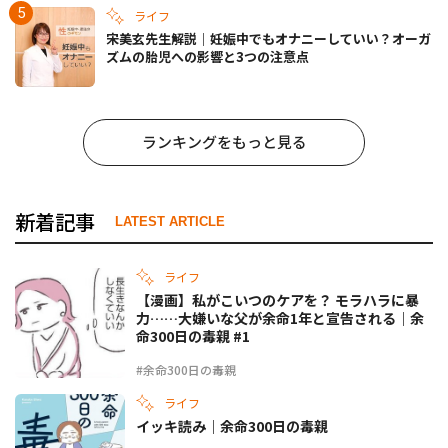
ライフ
宋美玄先生解説｜妊娠中でもオナニーしていい？オーガ
ズムの胎児への影響と3つの注意点
ランキングをもっと見る
新着記事
LATEST ARTICLE
ライフ
【漫画】私がこいつのケアを？ モラハラに暴
力……大嫌いな父が余命1年と宣告される｜余
命300日の毒親 #1
#余命300日の毒親
ライフ
イッキ読み｜余命300日の毒親