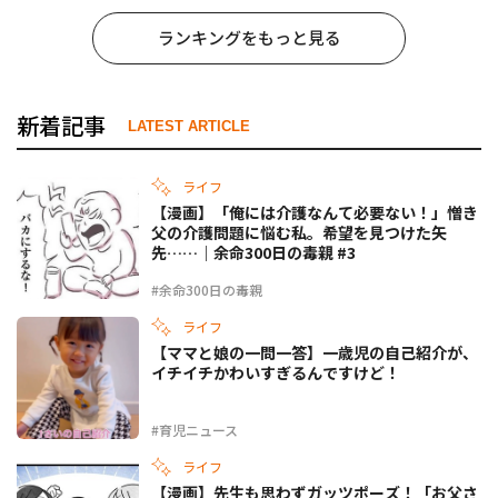
ランキングをもっと見る
新着記事
LATEST ARTICLE
ライフ
【漫画】「俺には介護なんて必要ない！」憎き
父の介護問題に悩む私。希望を見つけた矢
先……｜余命300日の毒親 #3
#余命300日の毒親
ライフ
【ママと娘の一問一答】一歳児の自己紹介が、
イチイチかわいすぎるんですけど！
#育児ニュース
ライフ
【漫画】先生も思わずガッツポーズ！「お父さ