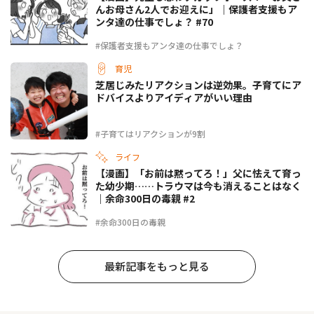
んお母さん2人でお迎えに」｜保護者支援もア
ンタ達の仕事でしょ？ #70
#保護者支援もアンタ達の仕事でしょ？
育児
芝居じみたリアクションは逆効果。子育てにア
ドバイスよりアイディアがいい理由
#子育てはリアクションが9割
ライフ
【漫画】「お前は黙ってろ！」父に怯えて育っ
た幼少期……トラウマは今も消えることはなく
｜余命300日の毒親 #2
#余命300日の毒親
最新記事をもっと見る