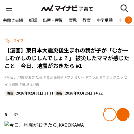
共働き夫婦
妊娠
出産・産後
育児
教育
中学受験
中学生
ライフ
【漫画】東日本大震災後生まれの我が子が「むかー
しむかしのじしんでしょ？」 被災したママが感じた
こと｜今日、地震がおきたら #1
#今日、地震がおきたら
#防災
#親子
#ファミリー
#コラム
#コミックエッセ
イ
#家族
#育児
#地震
2026年02月01日 11:11
2026年03月26日 14:22
掲載
更新
8
33