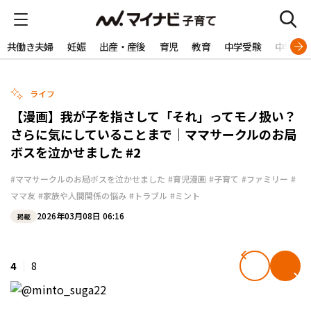
共働き夫婦
妊娠
出産・産後
育児
教育
中学受験
中学生
ライフ
【漫画】我が子を指さして「それ」ってモノ扱い？
さらに気にしていることまで｜ママサークルのお局
ボスを泣かせました #2
#ママサークルのお局ボスを泣かせました
#育児漫画
#子育て
#ファミリー
#
ママ友
#家族や人間関係の悩み
#トラブル
#ミント
2026年03月08日 06:16
掲載
4
8