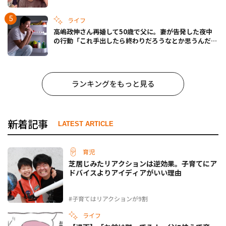
ライフ
高嶋政伸さん再婚して50歳で父に。妻が告発した夜中
の行動「これ手出したら終わりだろうなとか思うんだけ
ども……」
ランキングをもっと見る
新着記事
LATEST ARTICLE
育児
芝居じみたリアクションは逆効果。子育てにア
ドバイスよりアイディアがいい理由
#子育てはリアクションが9割
ライフ