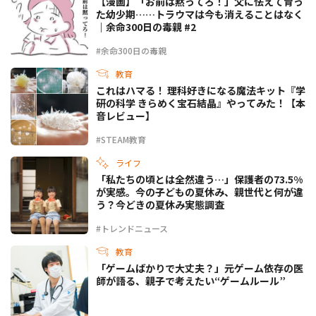
【漫画】「お前は黙ってろ！」父に怯えて育っ
た幼少期……トラウマは今も消えることはなく
｜余命300日の毒親 #2
#余命300日の毒親
教育
これはハマる！ 理科好きになる魔法キット『学
研の科学 きらめく宝石結晶』やってみた！【本
音レビュー】
#STEAM教育
ライフ
「私たちの頃とは全然違う…」保護者の73.5%
が実感。今の子どもの夏休み、親世代と何が違
う？今どきの夏休み実態調査
#トレンドニュース
教育
「ゲームばかりで大丈夫？」元ゲーム依存の医
師が語る、親子で考えたい“ゲームルール”