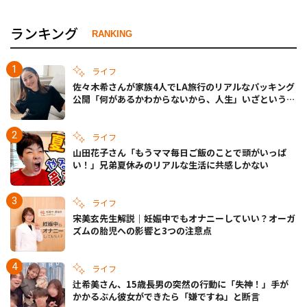
ランキング
RANKING
ライフ
佐々木希さんが家族4人でLA旅行のリアルなパッキング
公開「何があるかわからないから、人生」いざというと
きの備えも
ライフ
山田花子さん「もうママ毎日ご飯のことで頭がいっぱ
い！」兄弟夏休みのリアルな生活に共感しかない
ライフ
宋美玄先生解説｜妊娠中でもオナニーしていい？オーガ
ズムの胎児への影響と3つの注意点
ライフ
辻希美さん、15歳長男の突然の行動に「失神！」手が
かかるぶん彼女ができたら「嫌ですね」と断言