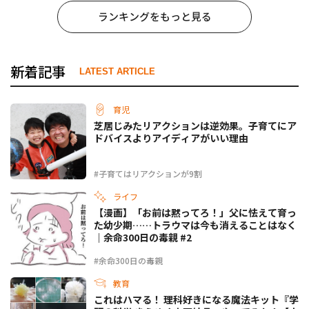
ランキングをもっと見る
新着記事
LATEST ARTICLE
育児
芝居じみたリアクションは逆効果。子育てにア
ドバイスよりアイディアがいい理由
#子育てはリアクションが9割
ライフ
【漫画】「お前は黙ってろ！」父に怯えて育っ
た幼少期……トラウマは今も消えることはなく
｜余命300日の毒親 #2
#余命300日の毒親
教育
これはハマる！ 理科好きになる魔法キット『学