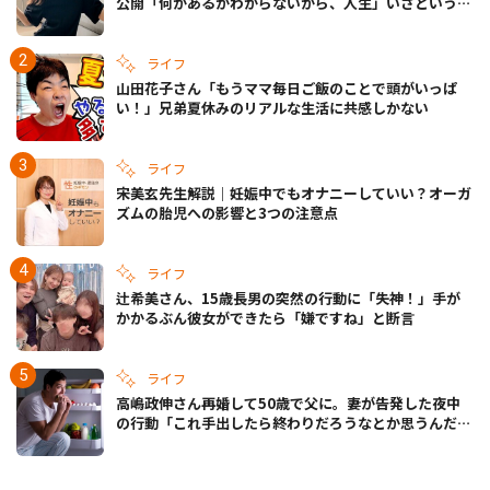
公開「何があるかわからないから、人生」いざというと
きの備えも
ライフ
山田花子さん「もうママ毎日ご飯のことで頭がいっぱ
い！」兄弟夏休みのリアルな生活に共感しかない
ライフ
宋美玄先生解説｜妊娠中でもオナニーしていい？オーガ
ズムの胎児への影響と3つの注意点
ライフ
辻希美さん、15歳長男の突然の行動に「失神！」手が
かかるぶん彼女ができたら「嫌ですね」と断言
ライフ
高嶋政伸さん再婚して50歳で父に。妻が告発した夜中
の行動「これ手出したら終わりだろうなとか思うんだけ
ども……」