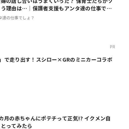
婦の話し合いはうまくいった？ 保育士たちがソ
まう理由は…｜保護者支援もアンタ達の仕事でし
タ達の仕事でしょ？
PR
O！」で走り出す！スシロー×GRのミニカーコラボ
カ月の赤ちゃんにポテチって正気!? イクメン自
をとってみたら