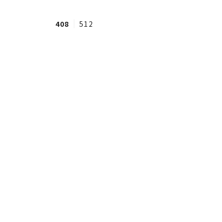
408
512
#ワンオペ育児
#コミックエッセイ
#渡邊大地の令和的ワーパパ道
#ベ