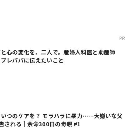
PR
だと心の変化を、二人で。産婦人科医と助産師
・プレパパに伝えたいこと
いつのケアを？ モラハラに暴力……大嫌いな父
告される｜余命300日の毒親 #1