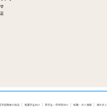
わせ
訂正
覧
留学経験者の就活
看護学生向け
医学生・研修医向け
転職・求人情報
海外求人