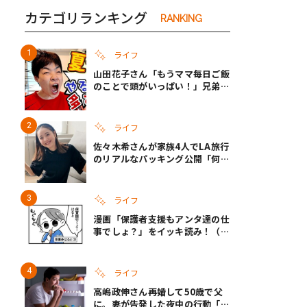
カテゴリランキング
RANKING
き夫婦
#産休
#育休
ライフ
山田花子さん「もうママ毎日ご飯
のことで頭がいっぱい！」兄弟夏
休みのリアルな生活に共感しかな
い
ライフ
佐々木希さんが家族4人でLA旅行
のリアルなパッキング公開「何が
あるかわからないから、人生」い
ざというときの備えも
ライフ
漫画「保護者支援もアンタ達の仕
事でしょ？」をイッキ読み！（右
タップ＞で読める！）
ライフ
高嶋政伸さん再婚して50歳で父
に。妻が告発した夜中の行動「こ