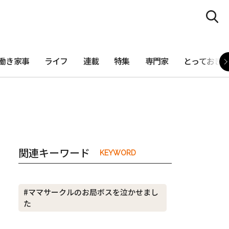
働き家事
ライフ
連載
特集
専門家
とっておき
関連キーワード
KEYWORD
#ママサークルのお局ボスを泣かせまし
た