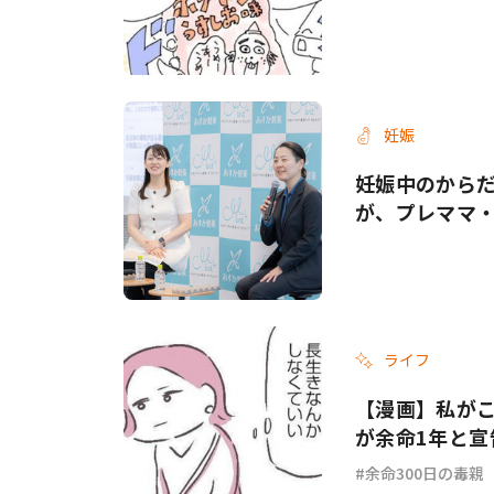
妊娠
妊娠中のから
が、プレママ
ライフ
【漫画】私がこ
が余命1年と宣
余命300日の毒親