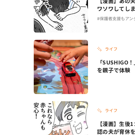
【漫画】あの夫
ワソワしてし
ょ？ #69
保護者支援もアン
ライフ
「SUSHIG
を親子で体験
ライフ
【漫画】生後1
認の夫が育休