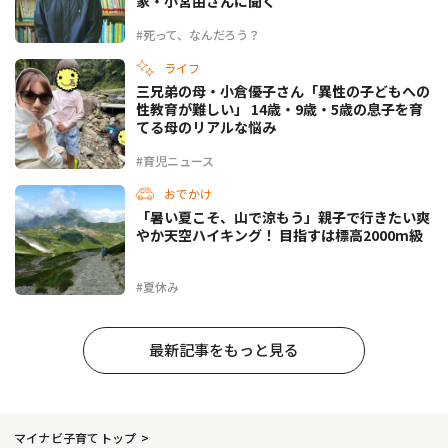
家・小宮由さんに聞く
#死って、なんだろう？
ライフ
三兄弟の母・小倉優子さん「異性の子どもへの
性教育が難しい」 14歳・9歳・5歳の息子を育
てる母のリアルな悩み
#育児ニュース
おでかけ
「暑い夏こそ、山で涼もう」親子で行きたい爽
やか天空ハイキング！ 目指すは標高2000m級
#夏休み
最新記事をもっと見る
マイナビ子育てトップ