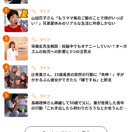
きの備えも
ライフ
山田花子さん「もうママ毎日ご飯のことで頭がいっぱ
い！」兄弟夏休みのリアルな生活に共感しかない
ライフ
宋美玄先生解説｜妊娠中でもオナニーしていい？オーガ
ズムの胎児への影響と3つの注意点
ライフ
辻希美さん、15歳長男の突然の行動に「失神！」手が
かかるぶん彼女ができたら「嫌ですね」と断言
ライフ
高嶋政伸さん再婚して50歳で父に。妻が告発した夜中
の行動「これ手出したら終わりだろうなとか思うんだけ
ども……」