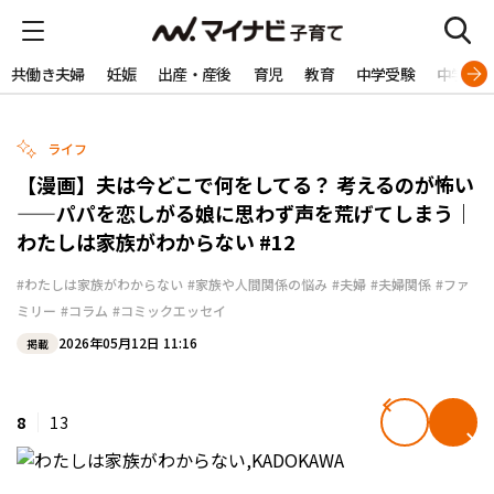
共働き夫婦
妊娠
出産・産後
育児
教育
中学受験
中学生
ライフ
【漫画】夫は今どこで何をしてる？ 考えるのが怖い
——パパを恋しがる娘に思わず声を荒げてしまう｜
わたしは家族がわからない #12
#わたしは家族がわからない
#家族や人間関係の悩み
#夫婦
#夫婦関係
#ファ
ミリー
#コラム
#コミックエッセイ
2026年05月12日 11:16
掲載
8
13