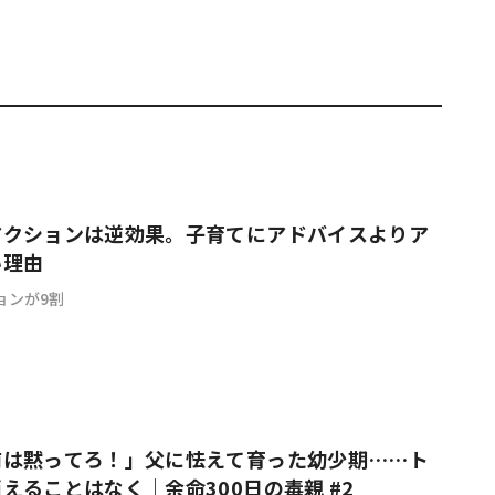
アクションは逆効果。子育てにアドバイスよりア
い理由
ョンが9割
前は黙ってろ！」父に怯えて育った幼少期……ト
えることはなく｜余命300日の毒親 #2