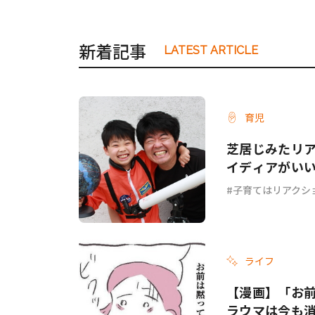
新着記事
LATEST ARTICLE
育児
芝居じみたリ
イディアがい
子育てはリアクシ
ライフ
【漫画】「お
ラウマは今も消