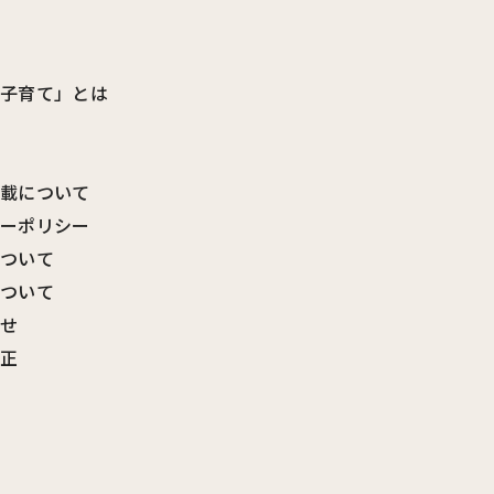
ビ子育て」とは
転載について
シーポリシー
について
について
わせ
訂正
覧