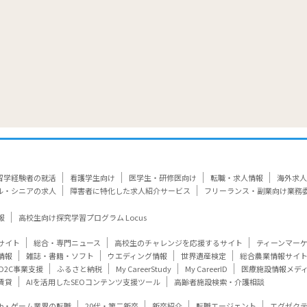
留学経験者の就活
看護学生向け
医学生・研修医向け
転職・求人情報
海外求人
ル・シニアの求人
障害者に特化した求人紹介サービス
フリーランス・副業向け業務
報
高校生向け探究学習プログラム Locus
サイト
総合・専門ニュース
高校生のチャレンジを応援するサイト
ティーンマー
情報
雑誌・書籍・ソフト
ウエディング情報
世界遺産検定
総合農業情報サイ
D2C事業支援
ふるさと納税
My CareerStudy
My CareerID
医療施設情報メデ
賃貸
AIを活用したSEOコンテンツ支援ツール
高齢者施設検索・介護相談
eb・ゲーム業界の転職
20代・第二新卒
新卒紹介
転職エージェント
エグゼク