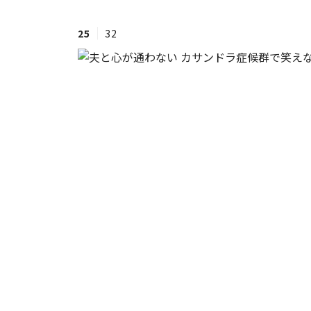
25
32
#ワンオペ育児
#コミックエッセイ
#渡邊大地の令和的ワーパパ道
#ベ