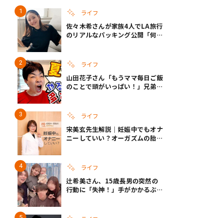
ライフ
佐々木希さんが家族4人でLA旅行
のリアルなパッキング公開「何が
あるかわからないから、人生」い
ざというときの備えも
ライフ
山田花子さん「もうママ毎日ご飯
のことで頭がいっぱい！」兄弟夏
休みのリアルな生活に共感しかな
い
ライフ
宋美玄先生解説｜妊娠中でもオナ
ニーしていい？オーガズムの胎児
への影響と3つの注意点
ライフ
辻希美さん、15歳長男の突然の
行動に「失神！」手がかかるぶん
彼女ができたら「嫌ですね」と断
言