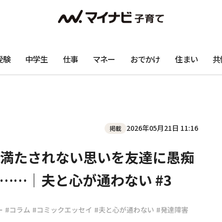
受験
中学生
仕事
マネー
おでかけ
住まい
共
2026年05月21日 11:16
掲載
満たされない思いを友達に愚痴
……｜夫と心が通わない #3
ー
#コラム
#コミックエッセイ
#夫と心が通わない
#発達障害