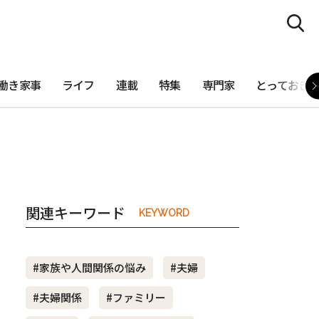
働き家事
ライフ
連載
特集
専門家
とっておき
関連キーワード
KEYWORD
#家族や人間関係の悩み
#夫婦
#夫婦関係
#ファミリー